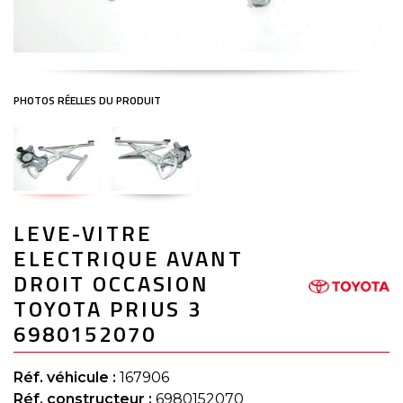
Skip
LEVE-VITRE
to
the
ELECTRIQUE AVANT
beginning
of
DROIT OCCASION
the
TOYOTA PRIUS 3
images
gallery
6980152070
Réf. véhicule :
167906
Réf. constructeur :
6980152070