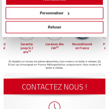
Personnaliser
Refuser
ment
Garantie
Livraison dès
Reconditionné
Pai
(2)
risé
jusqu'à 2
24h
en France
séc
(1)
ans
(1) Valable sur toutes les pièces détachées, hors moteur et boîte à vitesses.
(2)
Envoi via chronopost en France Métropolitaine uniquement. Hors moteur et
boîte à vitesse.
CONTACTEZ NOUS !