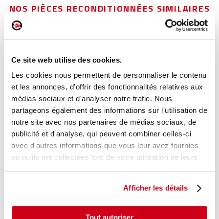
NOS PIÈCES RECONDITIONNÉES SIMILAIRES
Lève-vitre électrique avant droit
Réf. :
164118
Ce site web utilise des cookies.
+ photos
Réf. constructeur :
6980152070
Les cookies nous permettent de personnaliser le contenu
Modèle d'origine :
TOYOTA PRIUS 2
2004
- 200911
et les annonces, d'offrir des fonctionnalités relatives aux
Modèle de provenance
médias sociaux et d'analyser notre trafic. Nous
partageons également des informations sur l'utilisation de
Caractéristiques techniques
notre site avec nos partenaires de médias sociaux, de
27
,00 € TTC
En stock
publicité et d'analyse, qui peuvent combiner celles-ci
avec d'autres informations que vous leur avez fournies
ou qu'ils ont collectées lors de votre utilisation de leurs
AJOUTER AU PANIER
services.
Afficher les détails
Tout autoriser