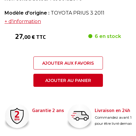
Modèle d'origine :
TOYOTA PRIUS 3 2011
+ d'information
27
,00 € TTC
6 en stock
AJOUTER AUX FAVORIS
AJOUTER AU PANIER
Garantie 2 ans
Livraison en 24h
é
Commandez avant 14
pour être livré demain !