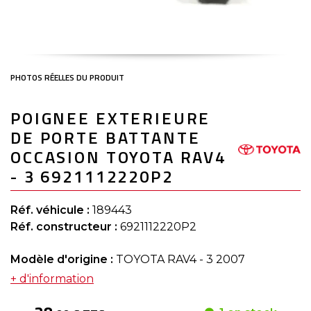
Skip
POIGNEE EXTERIEURE
to
the
DE PORTE BATTANTE
beginning
of
OCCASION TOYOTA RAV4
the
- 3 6921112220P2
images
gallery
Réf. véhicule :
189443
Réf. constructeur :
6921112220P2
Modèle d'origine :
TOYOTA RAV4 - 3 2007
+ d'information