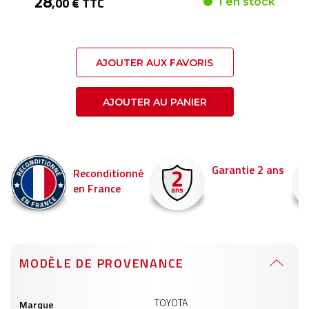
28
,00 € TTC
1 en stock
AJOUTER AUX FAVORIS
AJOUTER AU PANIER
Garantie 2 ans
Reconditionné
en France
MODÈLE DE PROVENANCE
Informations
TOYOTA
Marque
produits