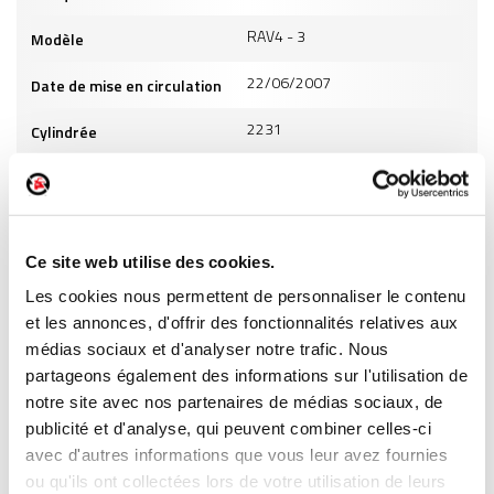
RAV4 - 3
Modèle
22/06/2007
Date de mise en circulation
2231
Cylindrée
8
Puissance
GO
Carburant
Ce site web utilise des cookies.
INFORMATIONS PRODUITS
Les cookies nous permettent de personnaliser le contenu
et les annonces, d'offrir des fonctionnalités relatives aux
médias sociaux et d'analyser notre trafic. Nous
partageons également des informations sur l'utilisation de
notre site avec nos partenaires de médias sociaux, de
publicité et d'analyse, qui peuvent combiner celles-ci
ment
Garantie
Livraison dès
Reconditionné
Pai
avec d'autres informations que vous leur avez fournies
(2)
risé
jusqu'à 2
24h
en France
séc
ou qu'ils ont collectées lors de votre utilisation de leurs
(1)
ans