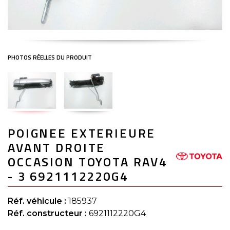
Skip
POIGNEE EXTERIEURE
to
the
AVANT DROITE
beginning
of
OCCASION TOYOTA RAV4
the
- 3 6921112220G4
images
gallery
Réf. véhicule :
185937
Réf. constructeur :
6921112220G4