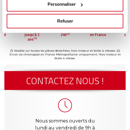
Personnaliser
Refuser
ment
Garantie
Livraison dès
Reconditionné
Pai
(2)
risé
jusqu'à 2
24h
en France
séc
(1)
ans
(1) Valable sur toutes les pièces détachées, hors moteur et boîte à vitesses.
(2)
Envoi via chronopost en France Métropolitaine uniquement. Hors moteur et
boîte à vitesse.
CONTACTEZ NOUS !
Nous sommes ouverts du
lundi au vendredi de 9h à