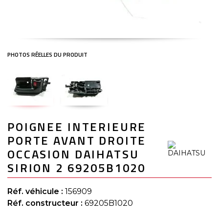
Skip
POIGNEE INTERIEURE
to
the
PORTE AVANT DROITE
beginning
of
OCCASION DAIHATSU
the
SIRION 2 69205B1020
images
gallery
Réf. véhicule :
156909
Réf. constructeur :
69205B1020