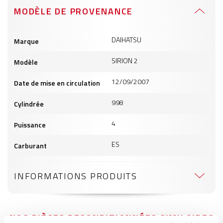
MODÈLE DE PROVENANCE
Informations
DAIHATSU
Marque
produits
SIRION 2
Modèle
12/09/2007
Date de mise en circulation
998
Cylindrée
4
Puissance
ES
Carburant
INFORMATIONS PRODUITS
NOS PIÈCES RECONDITIONNÉES SIMILAIRES