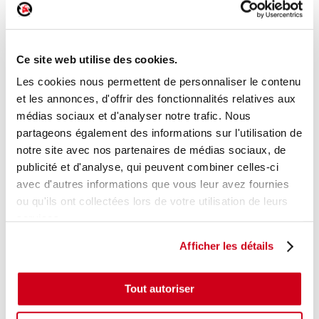
Poignée intérieure porte avant droite
Ce site web utilise des cookies.
Réf. :
229001
+ photos
Réf. constructeur :
69205B1020
Les cookies nous permettent de personnaliser le contenu
Modèle d'origine :
DAIHATSU MATERIA
2007
et les annonces, d'offrir des fonctionnalités relatives aux
médias sociaux et d'analyser notre trafic. Nous
Modèle de provenance
partageons également des informations sur l'utilisation de
Caractéristiques techniques
notre site avec nos partenaires de médias sociaux, de
18
publicité et d'analyse, qui peuvent combiner celles-ci
,00 € TTC
En stock
avec d'autres informations que vous leur avez fournies
ou qu'ils ont collectées lors de votre utilisation de leurs
AJOUTER AU PANIER
services.
Afficher les détails
Tout autoriser