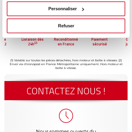
Personnaliser
Refuser
ntie
Livraison dès
Reconditionné
Paiement
Gar
(2)
'à 2
24h
en France
sécurisé
jus
(1)
s
a
(1) Valable sur toutes les pièces détachées, hors moteur et boîte à vitesses.
(2)
Envoi via chronopost en France Métropolitaine uniquement. Hors moteur et
boîte à vitesse.
CONTACTEZ NOUS !
Nous sommes ouverts du