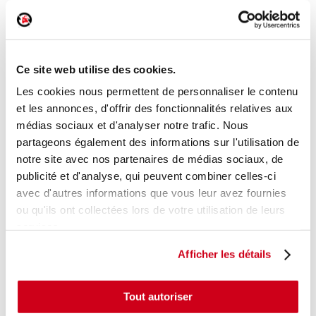
Poignée intérieure porte arrière droite
Réf. :
185428
Ce site web utilise des cookies.
+ photos
Réf. constructeur :
6920533090B0
Modèle d'origine :
TOYOTA RAV4 - 3
2006
- 200911
Les cookies nous permettent de personnaliser le contenu
et les annonces, d'offrir des fonctionnalités relatives aux
Modèle de provenance
médias sociaux et d'analyser notre trafic. Nous
partageons également des informations sur l'utilisation de
Caractéristiques techniques
notre site avec nos partenaires de médias sociaux, de
15
,00 € TTC
En stock
publicité et d'analyse, qui peuvent combiner celles-ci
avec d'autres informations que vous leur avez fournies
AJOUTER AU PANIER
ou qu'ils ont collectées lors de votre utilisation de leurs
services.
Afficher les détails
Tout autoriser