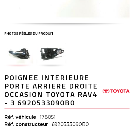
Skip
POIGNEE INTERIEURE
to
the
PORTE ARRIERE DROITE
beginning
of
OCCASION TOYOTA RAV4
the
- 3 6920533090B0
images
gallery
Réf. véhicule :
178051
Réf. constructeur :
6920533090B0