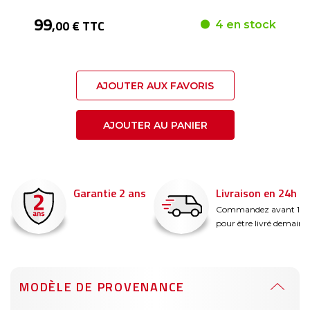
99
,00 € TTC
4 en stock
AJOUTER AUX FAVORIS
AJOUTER AU PANIER
Garantie 2 ans
Livraison en 24h
é
Commandez avant 14
pour être livré demain !
MODÈLE DE PROVENANCE