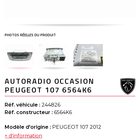
Skip
AUTORADIO OCCASION
to
the
PEUGEOT 107 6564K6
beginning
of
the
Réf. véhicule :
244826
images
gallery
Réf. constructeur :
6564K6
Modèle d'origine :
PEUGEOT 107 2012
+ d'information