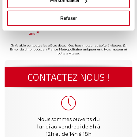
Personnaliser
Refuser
ent
Garantie
Livraison dès
Reconditionné
Paie
(2)
isé
jusqu'à 2
24h
en France
sécu
(1)
ans
(1) Valable sur toutes les pièces détachées, hors moteur et boîte à vitesses.
(2)
Envoi via chronopost en France Métropolitaine uniquement. Hors moteur et
boîte à vitesse.
CONTACTEZ NOUS !
Nous sommes ouverts du
lundi au vendredi de 9h à
12h et de 14h à 18h