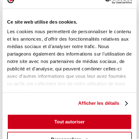
Réf. :
250748
+ photos
Réf. constructeur :
6564K6
Ce site web utilise des cookies.
Modèle d'origine :
PEUGEOT 107
2009
- 201201
Les cookies nous permettent de personnaliser le contenu
Modèle de provenance
et les annonces, d'offrir des fonctionnalités relatives aux
Caractéristiques techniques
médias sociaux et d'analyser notre trafic. Nous
partageons également des informations sur l'utilisation de
99
,00 € TTC
En stock
notre site avec nos partenaires de médias sociaux, de
publicité et d'analyse, qui peuvent combiner celles-ci
AJOUTER AU PANIER
avec d'autres informations que vous leur avez fournies
ou qu'ils ont collectées lors de votre utilisation de leurs
services.
Afficher les détails
Tout autoriser