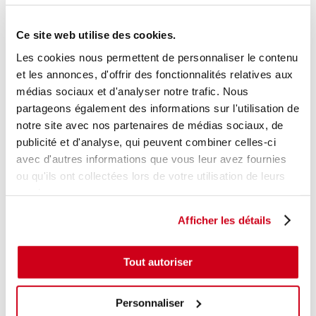
Modèle d'origine :
PEUGEOT 207
2006
- 200907
Modèle de provenance
Ce site web utilise des cookies.
Les cookies nous permettent de personnaliser le contenu
Caractéristiques techniques
et les annonces, d'offrir des fonctionnalités relatives aux
11
,00 € TTC
En stock
médias sociaux et d'analyser notre trafic. Nous
partageons également des informations sur l'utilisation de
AJOUTER AU PANIER
notre site avec nos partenaires de médias sociaux, de
publicité et d'analyse, qui peuvent combiner celles-ci
avec d'autres informations que vous leur avez fournies
ou qu'ils ont collectées lors de votre utilisation de leurs
services.
Afficher les détails
Tout autoriser
Personnaliser