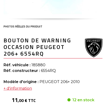
Skip
BOUTON DE WARNING
to
the
OCCASION PEUGEOT
beginning
of
206+ 6554RQ
the
images
gallery
Réf. véhicule :
185880
Réf. constructeur :
6554RQ
Modèle d'origine :
PEUGEOT 206+ 2010
+ d'information
11
,00 € TTC
12 en stock