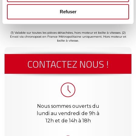
ment
Garantie
Livraison dès
Reconditionné
Pai
Refuser
(2)
risé
jusqu'à 2
24h
en France
séc
(1)
ans
(1) Valable sur toutes les pièces détachées, hors moteur et boîte à vitesses.
(2)
Envoi via chronopost en France Métropolitaine uniquement. Hors moteur et
boîte à vitesse.
CONTACTEZ NOUS !
Nous sommes ouverts du
lundi au vendredi de 9h à
12h et de 14h à 18h