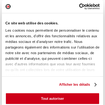
Commande lève-vitre avant gauche
Réf. :
176476
Ce site web utilise des cookies.
+ photos
Réf. constructeur :
6554KZ
Modèle d'origine :
CITROEN C1 - 1
2005
- 200811
Les cookies nous permettent de personnaliser le contenu
et les annonces, d'offrir des fonctionnalités relatives aux
Modèle de provenance
médias sociaux et d'analyser notre trafic. Nous
partageons également des informations sur l'utilisation de
Caractéristiques techniques
notre site avec nos partenaires de médias sociaux, de
13
,00 € TTC
En stock
publicité et d'analyse, qui peuvent combiner celles-ci
avec d'autres informations que vous leur avez fournies
AJOUTER AU PANIER
ou qu'ils ont collectées lors de votre utilisation de leurs
services.
Afficher les détails
Tout autoriser