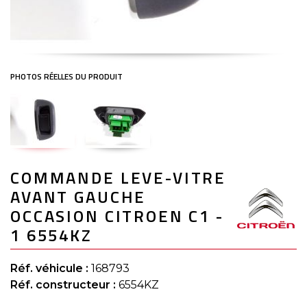
Skip
COMMANDE LEVE-VITRE
to
the
AVANT GAUCHE
beginning
of
OCCASION CITROEN C1 -
the
1 6554KZ
images
gallery
Réf. véhicule :
168793
Réf. constructeur :
6554KZ