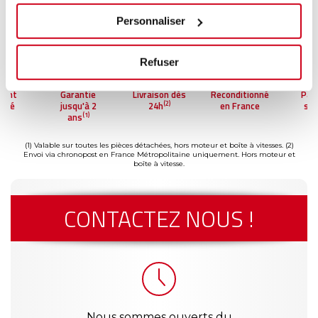
Personnaliser
Refuser
ment
Garantie
Livraison dès
Reconditionné
Pai
(2)
risé
jusqu'à 2
24h
en France
séc
(1)
ans
(1) Valable sur toutes les pièces détachées, hors moteur et boîte à vitesses.
(2)
Envoi via chronopost en France Métropolitaine uniquement. Hors moteur et
boîte à vitesse.
CONTACTEZ NOUS !
Nous sommes ouverts du