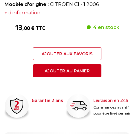
Modèle d'origine :
CITROEN C1 - 1 2006
+ d'information
13
,00 € TTC
4 en stock
AJOUTER AUX FAVORIS
AJOUTER AU PANIER
Garantie 2 ans
Livraison en 24h
é
Commandez avant 14
pour être livré demain !