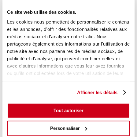
Modèle d'origine :
CITROEN C3 - 2
2013
- 201612
Ce site web utilise des cookies.
Modèle de provenance
Les cookies nous permettent de personnaliser le contenu
Caractéristiques techniques
et les annonces, d'offrir des fonctionnalités relatives aux
41
médias sociaux et d'analyser notre trafic. Nous
,00 € TTC
En stock
partageons également des informations sur l'utilisation de
notre site avec nos partenaires de médias sociaux, de
AJOUTER AU PANIER
publicité et d'analyse, qui peuvent combiner celles-ci
avec d'autres informations que vous leur avez fournies
ou qu'ils ont collectées lors de votre utilisation de leurs
services.
Afficher les détails
Tout autoriser
Personnaliser