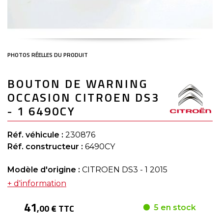
Skip
BOUTON DE WARNING
to
the
OCCASION CITROEN DS3
beginning
of
- 1 6490CY
the
images
gallery
Réf. véhicule :
230876
Réf. constructeur :
6490CY
Modèle d'origine :
CITROEN DS3 - 1 2015
+ d'information
41
,00 € TTC
5 en stock