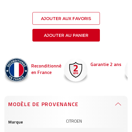
AJOUTER AUX FAVORIS
AJOUTER AU PANIER
Garantie 2 ans
Livraison en 24h
nné
Commandez avant 1
pour être livré demain
MODÈLE DE PROVENANCE
Informations
CITROEN
Marque
produits