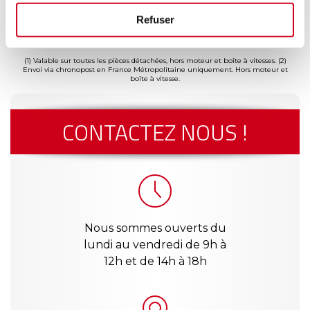
ment
Garantie
Livraison dès
Reconditionné
Pai
Refuser
(2)
risé
jusqu'à 2
24h
en France
séc
(1)
ans
(1) Valable sur toutes les pièces détachées, hors moteur et boîte à vitesses.
(2)
Envoi via chronopost en France Métropolitaine uniquement. Hors moteur et
boîte à vitesse.
CONTACTEZ NOUS !
Nous sommes ouverts du
lundi au vendredi de 9h à
12h et de 14h à 18h