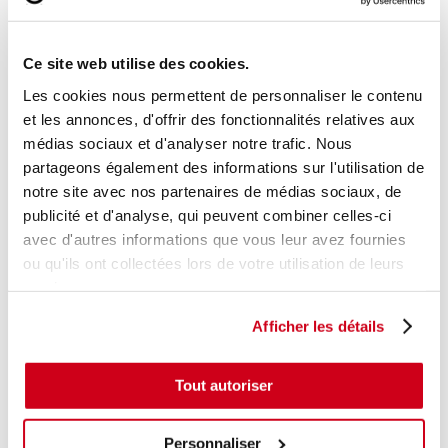
+ photos
Réf. constructeur :
6431F3
Modèle d'origine :
PEUGEOT 207
2009
- 201306
Ce site web utilise des cookies.
Modèle de provenance
Les cookies nous permettent de personnaliser le contenu
Caractéristiques techniques
et les annonces, d'offrir des fonctionnalités relatives aux
médias sociaux et d'analyser notre trafic. Nous
16
,00 € TTC
En stock
partageons également des informations sur l'utilisation de
notre site avec nos partenaires de médias sociaux, de
AJOUTER AU PANIER
publicité et d'analyse, qui peuvent combiner celles-ci
avec d'autres informations que vous leur avez fournies
ou qu'ils ont collectées lors de votre utilisation de leurs
services.
Afficher les détails
Tout autoriser
Personnaliser