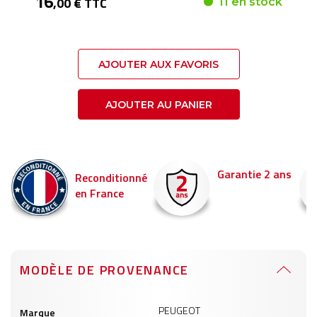
16
,00 € TTC
11 en stock
AJOUTER AUX FAVORIS
AJOUTER AU PANIER
Garantie 2 ans
Livraison en 24h
é
Commandez avant 14
pour être livré demain !
MODÈLE DE PROVENANCE
Informations
PEUGEOT
Marque
produits