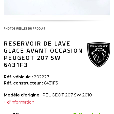
Skip
RESERVOIR DE LAVE
to
the
GLACE AVANT OCCASION
beginning
of
PEUGEOT 207 SW
the
6431F3
images
gallery
Réf. véhicule :
202227
Réf. constructeur :
6431F3
Modèle d'origine :
PEUGEOT 207 SW 2010
+ d'information