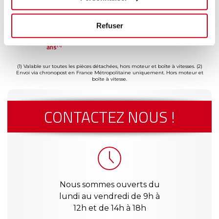
Refuser
ment
Garantie
Livraison dès
Reconditionné
Pai
(2)
risé
jusqu'à 2
24h
en France
séc
(1)
ans
(1) Valable sur toutes les pièces détachées, hors moteur et boîte à vitesses.
(2)
Envoi via chronopost en France Métropolitaine uniquement. Hors moteur et
boîte à vitesse.
CONTACTEZ NOUS !
Nous sommes ouverts du
lundi au vendredi de 9h à
12h et de 14h à 18h