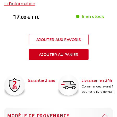
+ d'information
17
,00 € TTC
6 en stock
AJOUTER AUX FAVORIS
AJOUTER AU PANIER
Garantie 2 ans
Livraison en 24h
é
Commandez avant 14
pour être livré demain !
MODÈLE DE PROVENANCE