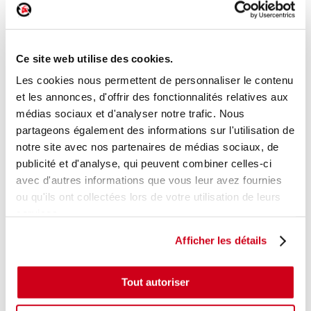
Bras d'essuie-glace avant
Réf. :
175802
+ photos
Réf. constructeur :
6429Y0
Ce site web utilise des cookies.
Modèle d'origine :
PEUGEOT 1007
2005
- 201012
Les cookies nous permettent de personnaliser le contenu
Modèle de provenance
et les annonces, d'offrir des fonctionnalités relatives aux
médias sociaux et d'analyser notre trafic. Nous
Caractéristiques techniques
partageons également des informations sur l'utilisation de
17
,00 € TTC
notre site avec nos partenaires de médias sociaux, de
En stock
publicité et d'analyse, qui peuvent combiner celles-ci
avec d'autres informations que vous leur avez fournies
AJOUTER AU PANIER
ou qu'ils ont collectées lors de votre utilisation de leurs
services.
Afficher les détails
Tout autoriser