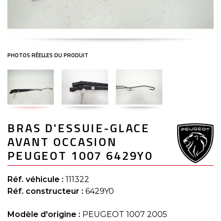
Skip
BRAS D'ESSUIE-GLACE
to
the
AVANT OCCASION
beginning
of
PEUGEOT 1007 6429Y0
the
images
gallery
Réf. véhicule :
111322
Réf. constructeur :
6429Y0
Modèle d'origine :
PEUGEOT 1007 2005