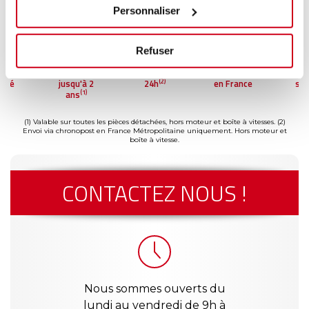
Personnaliser
Refuser
ment
Garantie
Livraison dès
Reconditionné
Pai
(2)
risé
jusqu'à 2
24h
en France
séc
(1)
ans
(1) Valable sur toutes les pièces détachées, hors moteur et boîte à vitesses.
(2)
Envoi via chronopost en France Métropolitaine uniquement. Hors moteur et
boîte à vitesse.
CONTACTEZ NOUS !
Nous sommes ouverts du
lundi au vendredi de 9h à