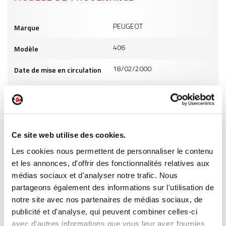
Informations
PEUGEOT
Marque
produits
406
Modèle
18/02/2000
Date de mise en circulation
1997
Cylindrée
6
Puissance
GO
Carburant
Ce site web utilise des cookies.
Les cookies nous permettent de personnaliser le contenu
INFORMATIONS PRODUITS
et les annonces, d'offrir des fonctionnalités relatives aux
médias sociaux et d'analyser notre trafic. Nous
partageons également des informations sur l'utilisation de
notre site avec nos partenaires de médias sociaux, de
publicité et d'analyse, qui peuvent combiner celles-ci
avec d'autres informations que vous leur avez fournies