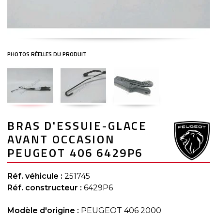
Skip
BRAS D'ESSUIE-GLACE
to
the
AVANT OCCASION
beginning
of
PEUGEOT 406 6429P6
the
images
gallery
Réf. véhicule :
251745
Réf. constructeur :
6429P6
Modèle d'origine :
PEUGEOT 406 2000