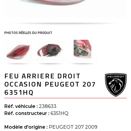
Skip
FEU ARRIERE DROIT
to
the
OCCASION PEUGEOT 207
beginning
of
6351HQ
the
images
gallery
Réf. véhicule :
238633
Réf. constructeur :
6351HQ
Modèle d'origine :
PEUGEOT 207 2009