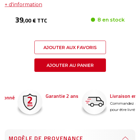
+ d'information
39
,00 € TTC
8 en stock
AJOUTER AUX FAVORIS
AJOUTER AU PANIER
Garantie 2 ans
Livraison en 24h
é
Commandez avant 14
pour être livré demain !
MODÈLE DE PROVENANCE