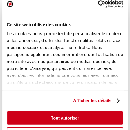
Feu arrière droit
Réf. :
243898
+ photos
Réf. constructeur :
6351HQ
Ce site web utilise des cookies.
Modèle d'origine :
PEUGEOT 207
2009
- 201306
Les cookies nous permettent de personnaliser le contenu
Modèle de provenance
et les annonces, d'offrir des fonctionnalités relatives aux
médias sociaux et d'analyser notre trafic. Nous
Caractéristiques techniques
partageons également des informations sur l'utilisation de
39
,00 € TTC
notre site avec nos partenaires de médias sociaux, de
En stock
publicité et d'analyse, qui peuvent combiner celles-ci
avec d'autres informations que vous leur avez fournies
AJOUTER AU PANIER
ou qu'ils ont collectées lors de votre utilisation de leurs
services.
Afficher les détails
Tout autoriser