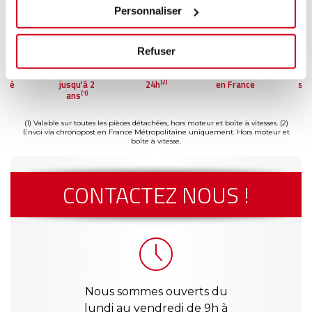
Personnaliser
Refuser
ment
Garantie
Livraison dès
Reconditionné
Pai
(2)
risé
jusqu'à 2
24h
en France
séc
(1)
ans
(1) Valable sur toutes les pièces détachées, hors moteur et boîte à vitesses.
(2)
Envoi via chronopost en France Métropolitaine uniquement. Hors moteur et
boîte à vitesse.
CONTACTEZ NOUS !
Nous sommes ouverts du
lundi au vendredi de 9h à