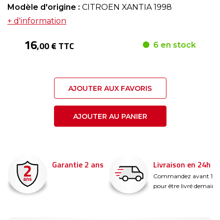
Modèle d'origine :
CITROEN XANTIA 1998
+ d'information
16
,00 € TTC
6 en stock
AJOUTER AUX FAVORIS
AJOUTER AU PANIER
Garantie 2 ans
Livraison en 24h
é
Commandez avant 14
pour être livré demain !