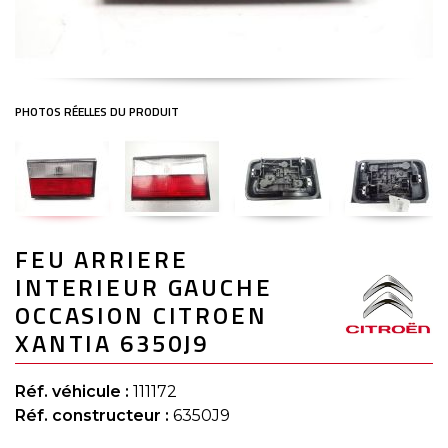
Skip
FEU ARRIERE
to
the
INTERIEUR GAUCHE
beginning
of
OCCASION CITROEN
the
XANTIA 6350J9
images
gallery
Réf. véhicule :
111172
Réf. constructeur :
6350J9