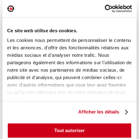
Feu arrière intérieur gauche
Réf. :
115488
Ce site web utilise des cookies.
+ photos
Réf. constructeur :
6350J9
Modèle d'origine :
CITROEN XANTIA
1997
- 200209
Les cookies nous permettent de personnaliser le contenu
et les annonces, d'offrir des fonctionnalités relatives aux
Modèle de provenance
médias sociaux et d'analyser notre trafic. Nous
partageons également des informations sur l'utilisation de
Caractéristiques techniques
notre site avec nos partenaires de médias sociaux, de
16
,00 € TTC
En stock
publicité et d'analyse, qui peuvent combiner celles-ci
avec d'autres informations que vous leur avez fournies
AJOUTER AU PANIER
ou qu'ils ont collectées lors de votre utilisation de leurs
services.
Afficher les détails
Tout autoriser