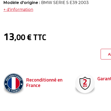
Modèle d'origine :
BMW SERIE 5 E39 2003
+ d'information
13
,00 € TTC
A
Garantie 2 ans
Livraison en 
Commandez ava
pour être livré d