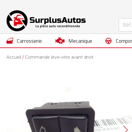
carrosserie
mecanique
compos
Accueil
Commande leve-vitre avant droit
Skip
to
the
end
of
the
images
gallery