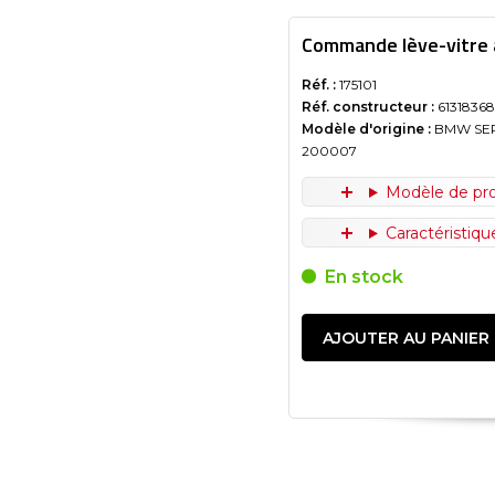
Commande lève-vitre 
Réf. :
175101
Réf. constructeur :
6131836
Modèle d'origine :
BMW SER
200007
Modèle de pr
Caractéristiq
En stock
AJOUTER AU PANIER