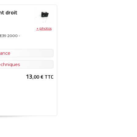
t droit
+ photos
E39
2000
-
nance
techniques
13
,00 € TTC