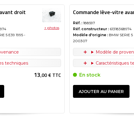
avant droit
Commande lève-vitre avan
Réf. :
188597
+ photos
8974
Réf. constructeur :
61318368974
IE 5 E39
1995
-
Modèle d'origine :
BMW SERIE 5 
200307
ovenance
Modèle de prove
ues techniques
Caractéristiques 
13
,00 € TTC
En stock
AJOUTER AU PANIER