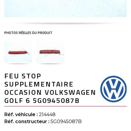
Skip
FEU STOP
to
the
SUPPLEMENTAIRE
beginning
of
OCCASION VOLKSWAGEN
the
GOLF 6 5G0945087B
images
gallery
Réf. véhicule :
214448
Réf. constructeur :
5G0945087B