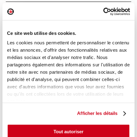
Feu stop supplémentaire
Réf. :
232456
+ photos
Ce site web utilise des cookies.
Réf. constructeur :
5G0945087B
Modèle d'origine :
VOLKSWAGEN POLO 5
2009
-
Les cookies nous permettent de personnaliser le contenu
201405
et les annonces, d'offrir des fonctionnalités relatives aux
Modèle de provenance
médias sociaux et d'analyser notre trafic. Nous
partageons également des informations sur l'utilisation de
Caractéristiques techniques
notre site avec nos partenaires de médias sociaux, de
49
,00 € TTC
publicité et d'analyse, qui peuvent combiner celles-ci
En stock
avec d'autres informations que vous leur avez fournies
ou qu'ils ont collectées lors de votre utilisation de leurs
AJOUTER AU PANIER
services.
Afficher les détails
Tout autoriser