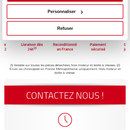
Personnaliser
Refuser
ntie
Livraison dès
Reconditionné
Paiement
Gar
(2)
'à 2
24h
en France
sécurisé
jus
(1)
s
a
(1) Valable sur toutes les pièces détachées, hors moteur et boîte à vitesses.
(2)
Envoi via chronopost en France Métropolitaine uniquement. Hors moteur et
boîte à vitesse.
CONTACTEZ NOUS !