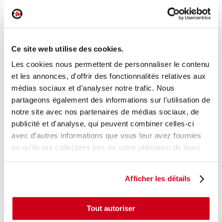
Poignée intérieure porte avant droite
Réf. :
181397
Ce site web utilise des cookies.
+ photos
Réf. constructeur :
5F1837114A2ZZ
Modèle d'origine :
SEAT LEON 3
2012
- 201712
Les cookies nous permettent de personnaliser le contenu
et les annonces, d'offrir des fonctionnalités relatives aux
Modèle de provenance
médias sociaux et d'analyser notre trafic. Nous
partageons également des informations sur l'utilisation de
Caractéristiques techniques
notre site avec nos partenaires de médias sociaux, de
27
,00 € TTC
En stock
publicité et d'analyse, qui peuvent combiner celles-ci
avec d'autres informations que vous leur avez fournies
AJOUTER AU PANIER
ou qu'ils ont collectées lors de votre utilisation de leurs
services.
Afficher les détails
Tout autoriser