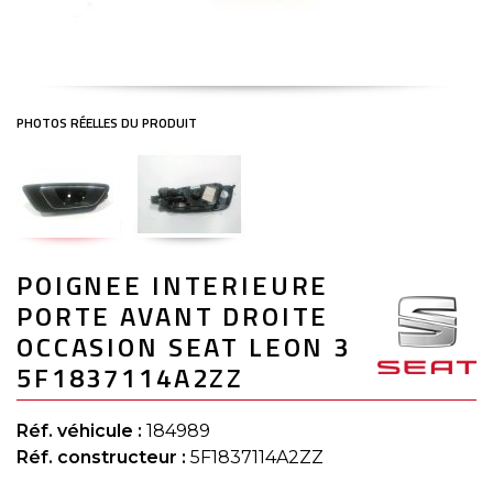
Skip
POIGNEE INTERIEURE
to
the
PORTE AVANT DROITE
beginning
of
OCCASION SEAT LEON 3
the
5F1837114A2ZZ
images
gallery
Réf. véhicule :
184989
Réf. constructeur :
5F1837114A2ZZ