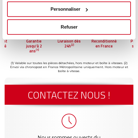
Personnaliser
Refuser
ment
Garantie
Livraison dès
Reconditionné
Pai
(2)
risé
jusqu'à 2
24h
en France
séc
(1)
ans
(1) Valable sur toutes les pièces détachées, hors moteur et boîte à vitesses.
(2)
Envoi via chronopost en France Métropolitaine uniquement. Hors moteur et
boîte à vitesse.
CONTACTEZ NOUS !
Nous sommes ouverts du