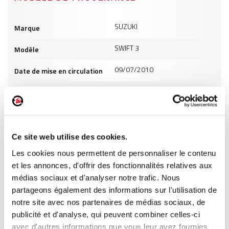
Informations
SUZUKI
Marque
produits
SWIFT 3
Modèle
09/07/2010
Date de mise en circulation
1328
Cylindrée
5
Puissance
ES
Carburant
Ce site web utilise des cookies.
Les cookies nous permettent de personnaliser le contenu
INFORMATIONS PRODUITS
et les annonces, d'offrir des fonctionnalités relatives aux
médias sociaux et d'analyser notre trafic. Nous
partageons également des informations sur l'utilisation de
notre site avec nos partenaires de médias sociaux, de
publicité et d'analyse, qui peuvent combiner celles-ci
avec d'autres informations que vous leur avez fournies