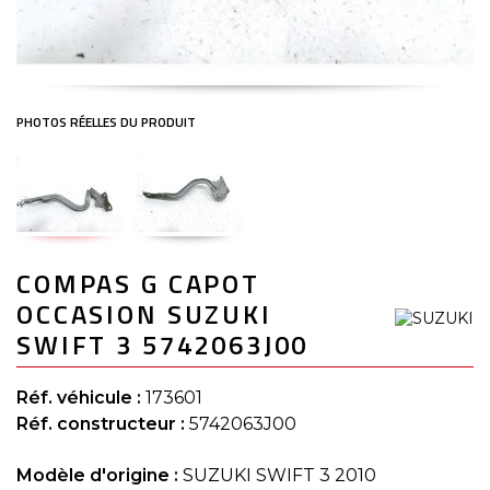
Skip
COMPAS G CAPOT
to
the
OCCASION SUZUKI
beginning
of
SWIFT 3 5742063J00
the
images
gallery
Réf. véhicule :
173601
Réf. constructeur :
5742063J00
Modèle d'origine :
SUZUKI SWIFT 3 2010