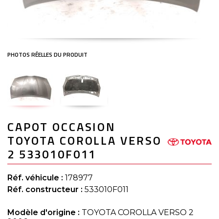
Skip
CAPOT OCCASION
to
the
TOYOTA COROLLA VERSO
beginning
of
2 533010F011
the
images
gallery
Réf. véhicule :
178977
Réf. constructeur :
533010F011
Modèle d'origine :
TOYOTA COROLLA VERSO 2