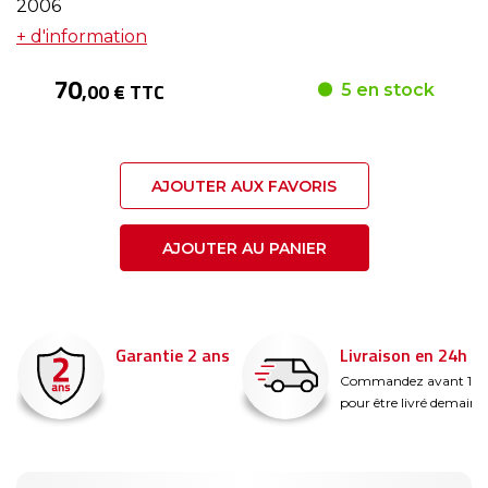
2006
+ d'information
70
,00 € TTC
5 en stock
AJOUTER AUX FAVORIS
AJOUTER AU PANIER
Garantie 2 ans
Livraison en 24h
é
Commandez avant 14
pour être livré demain !