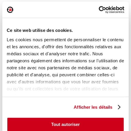
Capot
Réf. :
197246
Réf. constructeur :
533010F011
+ photos
Ce site web utilise des cookies.
Modèle d'origine :
TOYOTA COROLLA VERSO 2
Les cookies nous permettent de personnaliser le contenu
2004
- 200706
et les annonces, d'offrir des fonctionnalités relatives aux
Modèle de provenance
médias sociaux et d'analyser notre trafic. Nous
partageons également des informations sur l'utilisation de
Caractéristiques techniques
notre site avec nos partenaires de médias sociaux, de
70
,00 € TTC
En stock
publicité et d'analyse, qui peuvent combiner celles-ci
avec d'autres informations que vous leur avez fournies
ou qu'ils ont collectées lors de votre utilisation de leurs
AJOUTER AU PANIER
services.
Afficher les détails
Tout autoriser