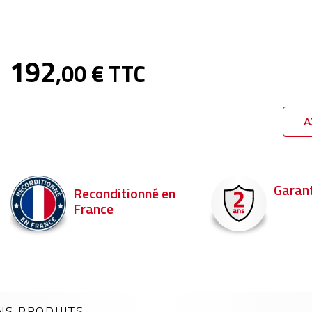
192
,00 € TTC
A
Garantie 2 ans
Livraison en 
Commandez ava
pour être livré d
NS PRODUITS