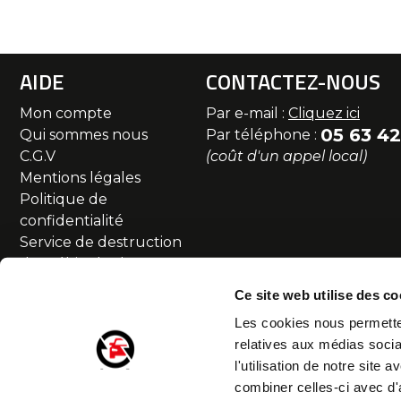
AIDE
CONTACTEZ-NOUS
Mon compte
Par e-mail :
Cliquez ici
05 63 42
Qui sommes nous
Par téléphone :
C.G.V
(coût d'un appel local)
Mentions légales
Politique de
confidentialité
Service de destruction
des véhicules hors
d'usage
Ce site web utilise des co
Commande et livraison
Les cookies nous permetten
SAV et Retour
relatives aux médias socia
Partenaires
l'utilisation de notre site
Accessibilité numérique
combiner celles-ci avec d'
Droit de rétractation