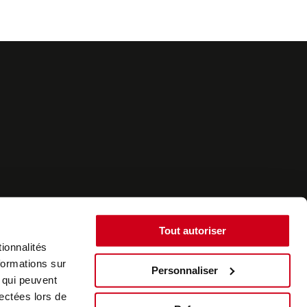
Tout autoriser
ionnalités
formations sur
Personnaliser
, qui peuvent
©2022 - SurplusAuto - Réalisation : datasolution.fr
lectées lors de