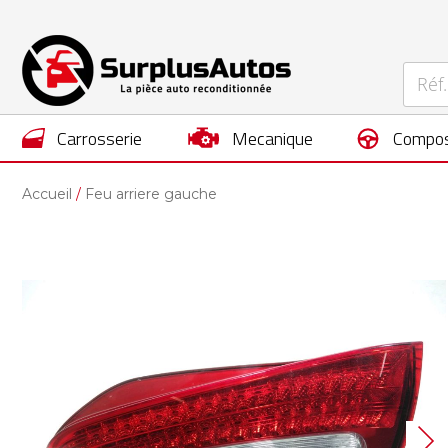
carrosserie
mecanique
compos
Accueil
Feu arriere gauche
Skip
to
the
end
of
the
images
gallery