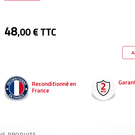
48
,00 € TTC
A
Garantie 2 ans
Livraison en 
Commandez ava
pour être livré d
NS PRODUITS