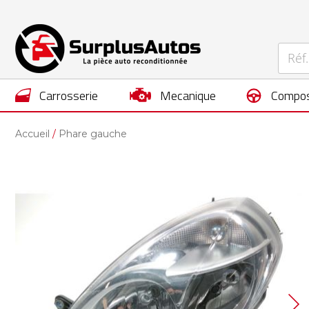
carrosserie
mecanique
compos
Accueil
Phare gauche
Skip
to
the
end
of
the
images
gallery