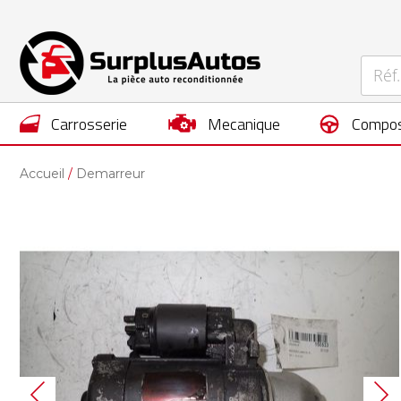
carrosserie
mecanique
compos
Accueil
Demarreur
Skip
to
the
end
of
the
images
gallery