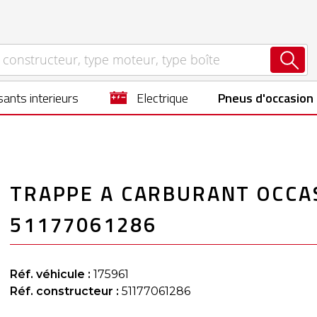
ants interieurs
electrique
Pneus d'occasion
TRAPPE A CARBURANT OCCAS
51177061286
Réf. véhicule :
175961
Réf. constructeur :
51177061286