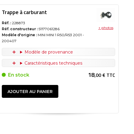
Trappe à carburant
Réf. :
228873
+ photos
Réf. constructeur :
51177061286
Modèle d'origine :
MINI MINI 1 R50/R53
2001
-
200407
Modèle de provenance
Caractéristiques techniques
18
,00 € TTC
En stock
AJOUTER AU PANIER