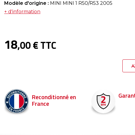
Modèle d'origine :
MINI MINI 1 R50/R53 2005
+ d'information
18
,00 € TTC
A
Garantie 2 ans
Livraiso
n
Commande
pour être l