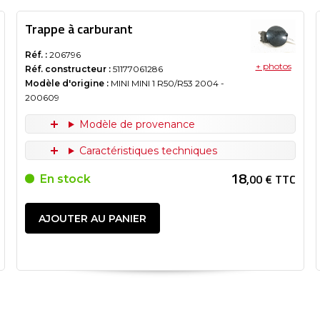
Trappe à carburant
Réf. :
206796
+ photos
Réf. constructeur :
51177061286
Modèle d'origine :
MINI MINI 1 R50/R53
2004
-
200609
Modèle de provenance
Caractéristiques techniques
18
,00 € TTC
En stock
AJOUTER AU PANIER