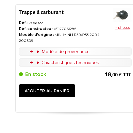
Trappe à carburant
Réf. :
204022
+ photos
Réf. constructeur :
51177061286
Modèle d'origine :
MINI MINI 1 R50/R53
2004
-
200609
Modèle de provenance
Caractéristiques techniques
18
,00 € TTC
En stock
AJOUTER AU PANIER