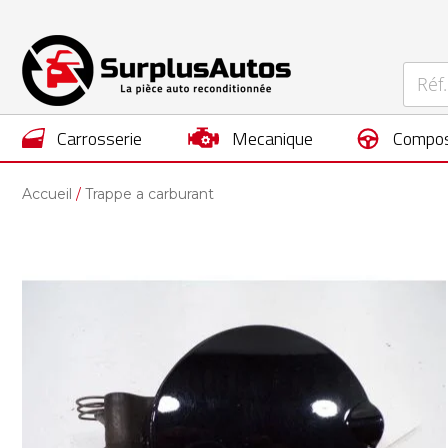
carrosserie
mecanique
compos
Accueil
Trappe a carburant
Skip
to
the
end
of
the
images
gallery