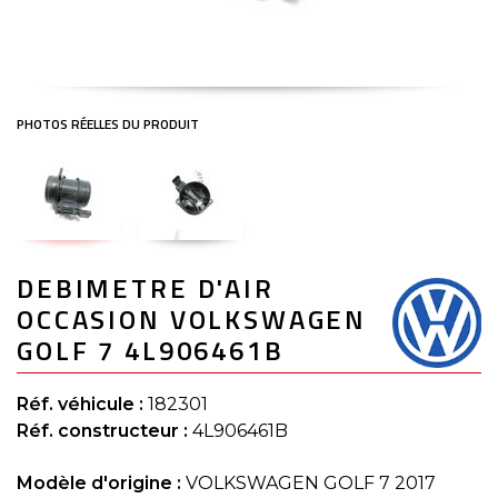
Skip
DEBIMETRE D'AIR
to
the
OCCASION VOLKSWAGEN
beginning
of
GOLF 7 4L906461B
the
images
gallery
Réf. véhicule :
182301
Réf. constructeur :
4L906461B
Modèle d'origine :
VOLKSWAGEN GOLF 7 2017