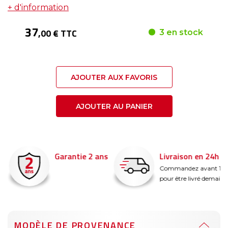
+ d'information
37
,00 € TTC
3 en stock
AJOUTER AUX FAVORIS
AJOUTER AU PANIER
Garantie 2 ans
Livraison en 24h
é
Commandez avant 14
pour être livré demain !
MODÈLE DE PROVENANCE