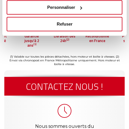
Personnaliser
Refuser
ment
Garantie
Livraison dès
Reconditionné
Pai
(2)
risé
jusqu'à 2
24h
en France
séc
(1)
ans
(1) Valable sur toutes les pièces détachées, hors moteur et boîte à vitesses.
(2)
Envoi via chronopost en France Métropolitaine uniquement. Hors moteur et
boîte à vitesse.
CONTACTEZ NOUS !
Nous sommes ouverts du