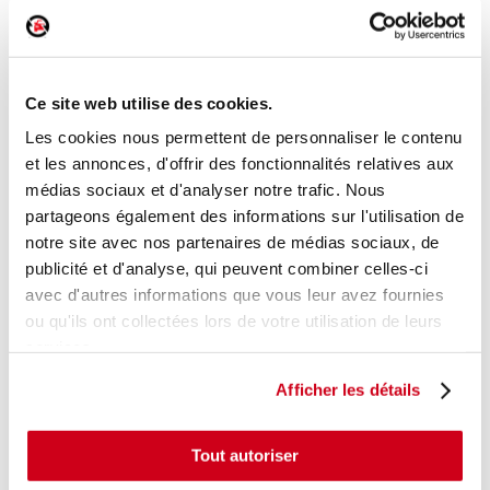
Débimètre d'air
Réf. :
200255
+ photos
Réf. constructeur :
4L906461B
Ce site web utilise des cookies.
Modèle d'origine :
VOLKSWAGEN POLO 5
2014
-
201806
Les cookies nous permettent de personnaliser le contenu
et les annonces, d'offrir des fonctionnalités relatives aux
Modèle de provenance
médias sociaux et d'analyser notre trafic. Nous
Caractéristiques techniques
partageons également des informations sur l'utilisation de
notre site avec nos partenaires de médias sociaux, de
37
,00 € TTC
En stock
publicité et d'analyse, qui peuvent combiner celles-ci
avec d'autres informations que vous leur avez fournies
AJOUTER AU PANIER
ou qu'ils ont collectées lors de votre utilisation de leurs
services.
Afficher les détails
Tout autoriser