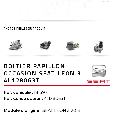
Skip
BOITIER PAPILLON
to
the
OCCASION SEAT LEON 3
beginning
of
4L128063T
the
images
gallery
Réf. véhicule :
181397
Réf. constructeur :
4L128063T
Modèle d'origine :
SEAT LEON 3 2015