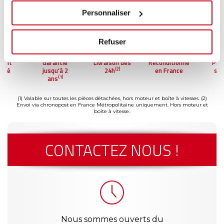
Personnaliser
Refuser
ment
Garantie
Livraison dès
Reconditionné
Pai
(2)
risé
jusqu'à 2
24h
en France
séc
(1)
ans
(1) Valable sur toutes les pièces détachées, hors moteur et boîte à vitesses.
(2)
Envoi via chronopost en France Métropolitaine uniquement. Hors moteur et
boîte à vitesse.
CONTACTEZ NOUS !
Nous sommes ouverts du