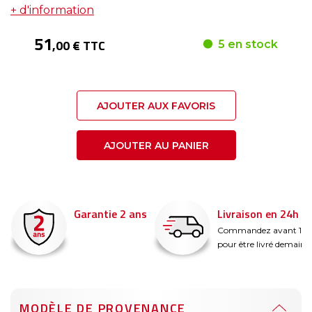
+ d'information
51
,00 € TTC
5 en stock
AJOUTER AUX FAVORIS
AJOUTER AU PANIER
Garantie 2 ans
Livraison en 24h
é
Commandez avant 14
pour être livré demain !
MODÈLE DE PROVENANCE