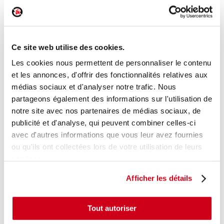
Boitier papillon
Réf. :
195317
+ photos
Réf. constructeur :
4L128063T
Ce site web utilise des cookies.
Modèle d'origine :
VOLKSWAGEN GOLF 7
2012
-
201706
Les cookies nous permettent de personnaliser le contenu
et les annonces, d'offrir des fonctionnalités relatives aux
Modèle de provenance
médias sociaux et d'analyser notre trafic. Nous
Caractéristiques techniques
partageons également des informations sur l'utilisation de
notre site avec nos partenaires de médias sociaux, de
51
,00 € TTC
En stock
publicité et d'analyse, qui peuvent combiner celles-ci
avec d'autres informations que vous leur avez fournies
AJOUTER AU PANIER
ou qu'ils ont collectées lors de votre utilisation de leurs
services.
Afficher les détails
Tout autoriser