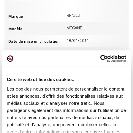
Informations
RENAULT
Marque
produits
MEGANE 3
Modèle
18/04/2011
Date de mise en circulation
1870
Cylindrée
7
Puissance
GO
Carburant
Ce site web utilise des cookies.
Les cookies nous permettent de personnaliser le contenu
INFORMATIONS PRODUITS
et les annonces, d'offrir des fonctionnalités relatives aux
médias sociaux et d'analyser notre trafic. Nous
partageons également des informations sur l'utilisation de
notre site avec nos partenaires de médias sociaux, de
publicité et d'analyse, qui peuvent combiner celles-ci
avec d'autres informations que vous leur avez fournies