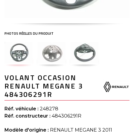
Skip
VOLANT OCCASION
to
the
RENAULT MEGANE 3
beginning
of
484306291R
the
images
gallery
Réf. véhicule :
248278
Réf. constructeur :
484306291R
Modèle d'origine :
RENAULT MEGANE 3 2011