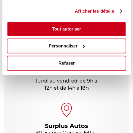
(1) Valable sur toutes les pièces détachées, hors moteur et boîte à vitesses.
(2)
Envoi via chronopost en France Métropolitaine uniquement. Hors moteur et
boîte à vitesse.
Afficher les détails
CONTACTEZ NOUS !
Tout autoriser
Personnaliser
Refuser
Nous sommes ouverts du
lundi au vendredi de 9h à
12h et de 14h à 18h
Surplus Autos
60 avenue Gustave Eiffel,