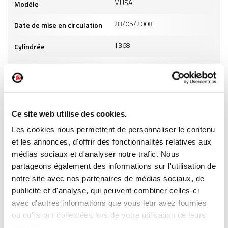
MUSA
Modèle
28/05/2008
Date de mise en circulation
1368
Cylindrée
6
Puissance
ES
Carburant
Ce site web utilise des cookies.
INFORMATIONS PRODUITS
Les cookies nous permettent de personnaliser le contenu
et les annonces, d'offrir des fonctionnalités relatives aux
médias sociaux et d'analyser notre trafic. Nous
partageons également des informations sur l'utilisation de
notre site avec nos partenaires de médias sociaux, de
publicité et d'analyse, qui peuvent combiner celles-ci
ment
Garantie
Livraison dès
Reconditionné
Pai
(2)
risé
jusqu'à 2
24h
en France
séc
avec d'autres informations que vous leur avez fournies
(1)
ans
ou qu'ils ont collectées lors de votre utilisation de leurs
services.