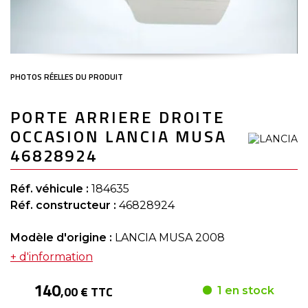
Skip
PORTE ARRIERE DROITE
to
the
OCCASION LANCIA MUSA
beginning
of
46828924
the
images
gallery
Réf. véhicule :
184635
Réf. constructeur :
46828924
Modèle d'origine :
LANCIA MUSA 2008
+ d'information
140
,00 € TTC
1 en stock