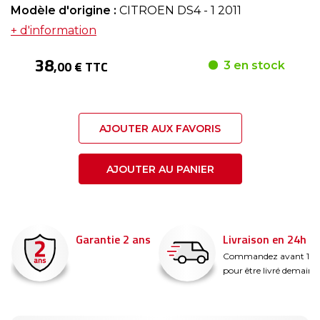
Modèle d'origine :
CITROEN DS4 - 1 2011
+ d'information
38
,00 € TTC
3 en stock
AJOUTER AUX FAVORIS
AJOUTER AU PANIER
Garantie 2 ans
Livraison en 24h
é
Commandez avant 14
pour être livré demain !