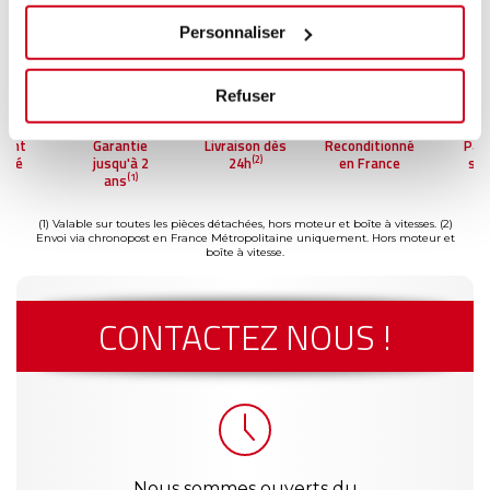
Personnaliser
Refuser
ment
Garantie
Livraison dès
Reconditionné
Pai
(2)
risé
jusqu'à 2
24h
en France
séc
(1)
ans
(1) Valable sur toutes les pièces détachées, hors moteur et boîte à vitesses.
(2)
Envoi via chronopost en France Métropolitaine uniquement. Hors moteur et
boîte à vitesse.
CONTACTEZ NOUS !
Nous sommes ouverts du