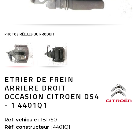
Skip
ETRIER DE FREIN
to
the
ARRIERE DROIT
beginning
of
OCCASION CITROEN DS4
the
- 1 4401Q1
images
gallery
Réf. véhicule :
181750
Réf. constructeur :
4401Q1