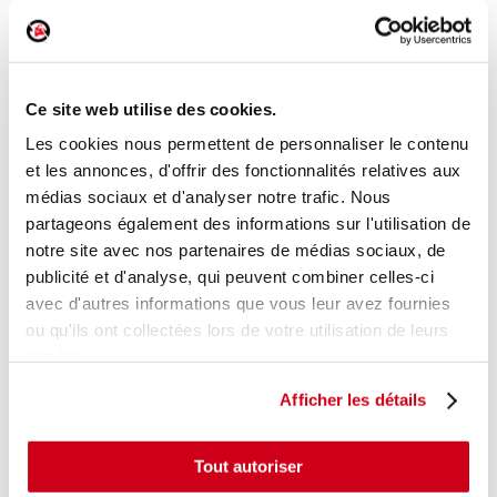
Etrier de frein arrière droit
Réf. :
167678
Ce site web utilise des cookies.
+ photos
Réf. constructeur :
4401Q1
Modèle d'origine :
CITROEN C4 - 2
2010
- 201501
Les cookies nous permettent de personnaliser le contenu
et les annonces, d'offrir des fonctionnalités relatives aux
Modèle de provenance
médias sociaux et d'analyser notre trafic. Nous
partageons également des informations sur l'utilisation de
Caractéristiques techniques
notre site avec nos partenaires de médias sociaux, de
38
,00 € TTC
En stock
publicité et d'analyse, qui peuvent combiner celles-ci
avec d'autres informations que vous leur avez fournies
AJOUTER AU PANIER
ou qu'ils ont collectées lors de votre utilisation de leurs
services.
Afficher les détails
Tout autoriser