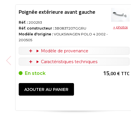
Poignée extérieure avant gauche
Réf. :
200293
+ photos
Réf. constructeur :
3B0837207GGRU
Modèle d'origine :
VOLKSWAGEN POLO 4
2002
-
200505
Modèle de provenance
Caractéristiques techniques
15
,00 € TTC
En stock
AJOUTER AU PANIER