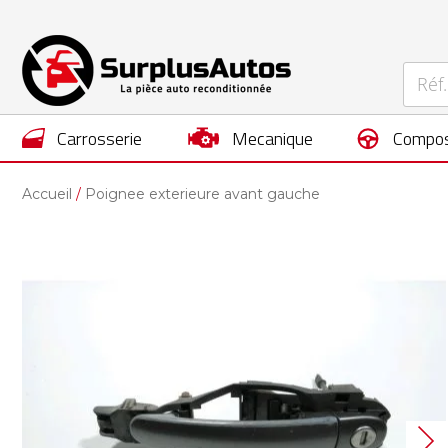
carrosserie
mecanique
compos
Accueil
Poignee exterieure avant gauche
Skip
to
the
end
of
the
images
gallery