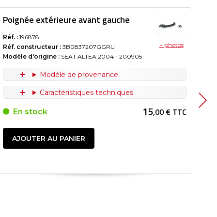
Poignée extérieure avant gauche
Po
Réf. :
196878
Réf.
+ photos
Réf. constructeur :
3B0837207GGRU
Réf
Modèle d'origine :
SEAT ALTEA
2004
- 200905
Mod
Modèle de provenance
Caractéristiques techniques
15
,00 € TTC
En stock
AJOUTER AU PANIER