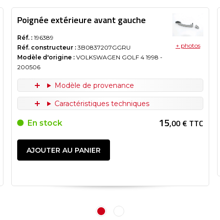
Poignée extérieure avant gauche
Réf. :
196389
+ photos
Réf. constructeur :
3B0837207GGRU
Modèle d'origine :
VOLKSWAGEN GOLF 4
1998
-
200506
Modèle de provenance
Caractéristiques techniques
15
,00 € TTC
En stock
AJOUTER AU PANIER