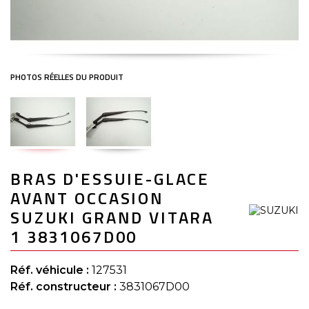
Skip
BRAS D'ESSUIE-GLACE
to
the
AVANT OCCASION
beginning
of
SUZUKI GRAND VITARA
the
1 3831067D00
images
gallery
Réf. véhicule :
127531
Réf. constructeur :
3831067D00