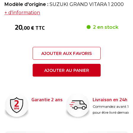
Modèle d'origine :
SUZUKI GRAND VITARA 1 2000
+ d'information
20
,00 € TTC
2 en stock
AJOUTER AUX FAVORIS
AJOUTER AU PANIER
Garantie 2 ans
Livraison en 24h
é
Commandez avant 14
pour être livré demain !