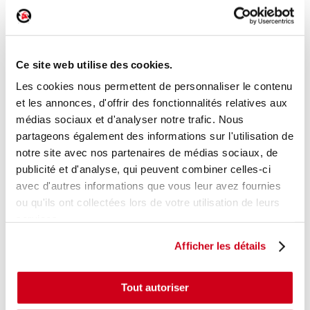
Bras d'essuie-glace avant
Réf. :
159999
Ce site web utilise des cookies.
+ photos
Réf. constructeur :
3831067D00
Les cookies nous permettent de personnaliser le contenu
Modèle d'origine :
SUZUKI GRAND VITARA 1
1998
-
et les annonces, d'offrir des fonctionnalités relatives aux
200509
médias sociaux et d'analyser notre trafic. Nous
Modèle de provenance
partageons également des informations sur l'utilisation de
notre site avec nos partenaires de médias sociaux, de
Caractéristiques techniques
publicité et d'analyse, qui peuvent combiner celles-ci
20
,00 € TTC
En stock
avec d'autres informations que vous leur avez fournies
ou qu'ils ont collectées lors de votre utilisation de leurs
AJOUTER AU PANIER
services.
Afficher les détails
Tout autoriser