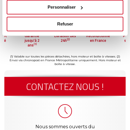
Personnaliser
Refuser
ment
Garantie
Livraison dès
Reconditionné
Pai
(2)
risé
jusqu'à 2
24h
en France
séc
(1)
ans
(1) Valable sur toutes les pièces détachées, hors moteur et boîte à vitesses.
(2)
Envoi via chronopost en France Métropolitaine uniquement. Hors moteur et
boîte à vitesse.
CONTACTEZ NOUS !
Nous sommes ouverts du