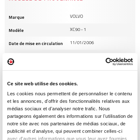
Informations
VOLVO
Marque
produits
XC90 - 1
Modèle
11/01/2006
Date de mise en circulation
2401
Cylindrée
11
Puissance
GO
Carburant
Ce site web utilise des cookies.
Les cookies nous permettent de personnaliser le contenu
INFORMATIONS PRODUITS
et les annonces, d'offrir des fonctionnalités relatives aux
médias sociaux et d'analyser notre trafic. Nous
partageons également des informations sur l'utilisation de
notre site avec nos partenaires de médias sociaux, de
publicité et d'analyse, qui peuvent combiner celles-ci
avec d'autres informations que vous leur avez fournies