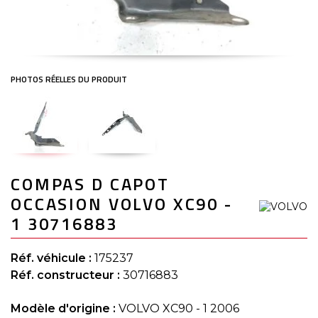
Skip
COMPAS D CAPOT
to
the
OCCASION VOLVO XC90 -
beginning
of
1 30716883
the
images
gallery
Réf. véhicule :
175237
Réf. constructeur :
30716883
Modèle d'origine :
VOLVO XC90 - 1 2006