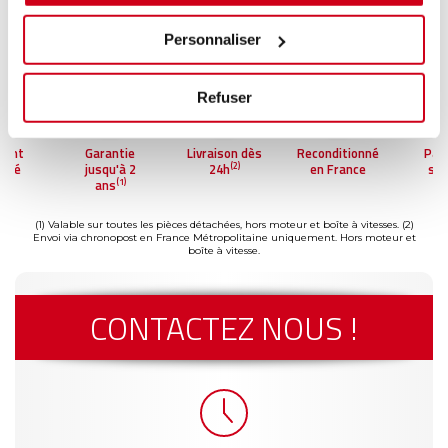
Personnaliser
Refuser
ment
Garantie
Livraison dès
Reconditionné
Pai
(2)
risé
jusqu'à 2
24h
en France
séc
(1)
ans
(1) Valable sur toutes les pièces détachées, hors moteur et boîte à vitesses.
(2)
Envoi via chronopost en France Métropolitaine uniquement. Hors moteur et
boîte à vitesse.
CONTACTEZ NOUS !