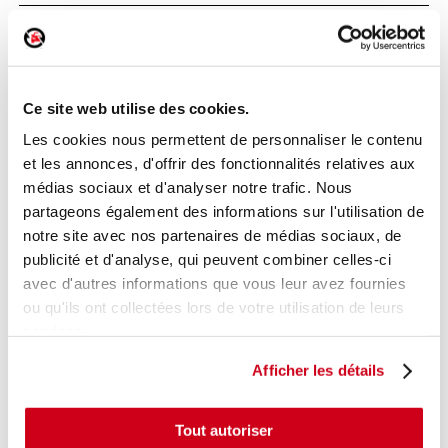
Pare-soleil droit
Réf. :
193308
+ photos
Ce site web utilise des cookies.
Réf. constructeur :
2K5857552A2F4
Modèle d'origine :
VOLKSWAGEN CADDY 3
2010
-
Les cookies nous permettent de personnaliser le contenu
201606
et les annonces, d'offrir des fonctionnalités relatives aux
Modèle de provenance
médias sociaux et d'analyser notre trafic. Nous
partageons également des informations sur l'utilisation de
Caractéristiques techniques
notre site avec nos partenaires de médias sociaux, de
20
,00 € TTC
publicité et d'analyse, qui peuvent combiner celles-ci
En stock
avec d'autres informations que vous leur avez fournies
ou qu'ils ont collectées lors de votre utilisation de leurs
AJOUTER AU PANIER
services.
Afficher les détails
Tout autoriser