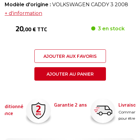
Modèle d'origine :
VOLKSWAGEN CADDY 3 2008
+ d'information
20
,00 € TTC
3 en stock
AJOUTER AUX FAVORIS
AJOUTER AU PANIER
Garantie 2 ans
Livraison en 24h
é
Commandez avant 14
pour être livré demain !