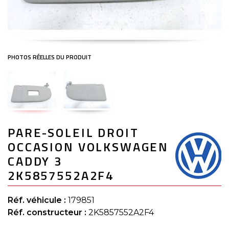
Skip
PARE-SOLEIL DROIT
to
the
OCCASION VOLKSWAGEN
beginning
of
CADDY 3
the
2K5857552A2F4
images
gallery
Réf. véhicule :
179851
Réf. constructeur :
2K5857552A2F4