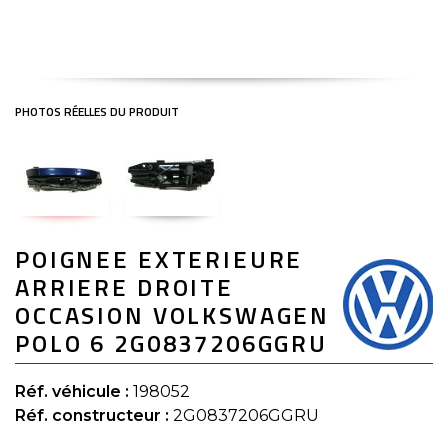
Skip
POIGNEE EXTERIEURE
to
the
ARRIERE DROITE
beginning
of
OCCASION VOLKSWAGEN
the
POLO 6 2G0837206GGRU
images
gallery
Réf. véhicule :
198052
Réf. constructeur :
2G0837206GGRU