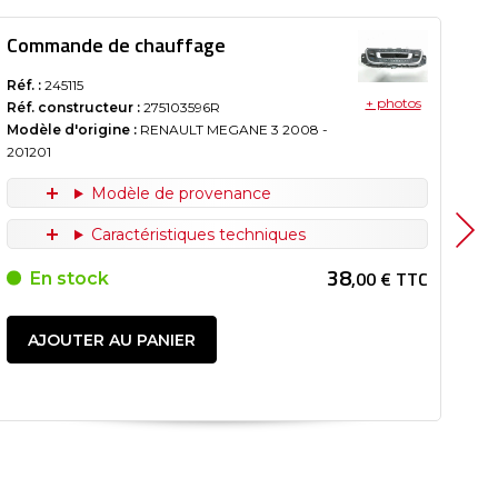
Commande de chauffage
Co
Réf. :
245115
Réf.
+ photos
Réf. constructeur :
275103596R
Réf
Modèle d'origine :
RENAULT MEGANE 3
2008
-
Mod
201201
201
Modèle de provenance
Caractéristiques techniques
38
,00 € TTC
En stock
AJOUTER AU PANIER