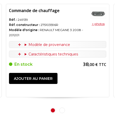
Commande de chauffage
Réf. :
249139
+ photos
Réf. constructeur :
275103596R
Modèle d'origine :
RENAULT MEGANE 3
2008
-
201201
Modèle de provenance
Caractéristiques techniques
38
,00 € TTC
En stock
AJOUTER AU PANIER