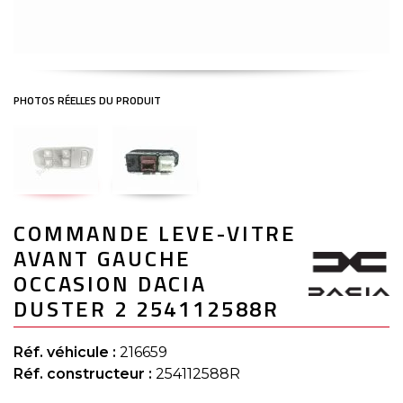
Skip
COMMANDE LEVE-VITRE
to
the
AVANT GAUCHE
beginning
of
OCCASION DACIA
the
DUSTER 2 254112588R
images
gallery
Réf. véhicule :
216659
Réf. constructeur :
254112588R