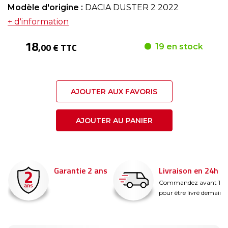
Modèle d'origine :
DACIA DUSTER 2 2022
+ d'information
18
,00 € TTC
19 en stock
AJOUTER AUX FAVORIS
AJOUTER AU PANIER
Garantie 2 ans
Livraison en 24h
é
Commandez avant 14
pour être livré demain !