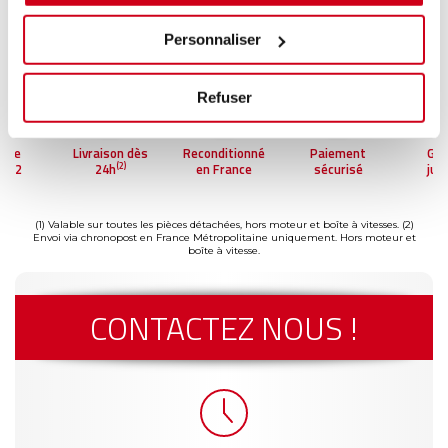
Personnaliser
Refuser
ntie
Livraison dès
Reconditionné
Paiement
Gar
(2)
'à 2
24h
en France
sécurisé
jus
(1)
s
a
(1) Valable sur toutes les pièces détachées, hors moteur et boîte à vitesses.
(2)
Envoi via chronopost en France Métropolitaine uniquement. Hors moteur et
boîte à vitesse.
CONTACTEZ NOUS !