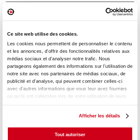
Commande lève-vitre avant gauche
Réf. :
233417
+ photos
Ce site web utilise des cookies.
Réf. constructeur :
254112588R
Modèle d'origine :
RENAULT CLIO 4
2012
- 201612
Les cookies nous permettent de personnaliser le contenu
et les annonces, d'offrir des fonctionnalités relatives aux
Modèle de provenance
médias sociaux et d'analyser notre trafic. Nous
Caractéristiques techniques
partageons également des informations sur l'utilisation de
18
notre site avec nos partenaires de médias sociaux, de
,00 € TTC
En stock
publicité et d'analyse, qui peuvent combiner celles-ci
avec d'autres informations que vous leur avez fournies
AJOUTER AU PANIER
ou qu'ils ont collectées lors de votre utilisation de leurs
services.
Afficher les détails
Tout autoriser