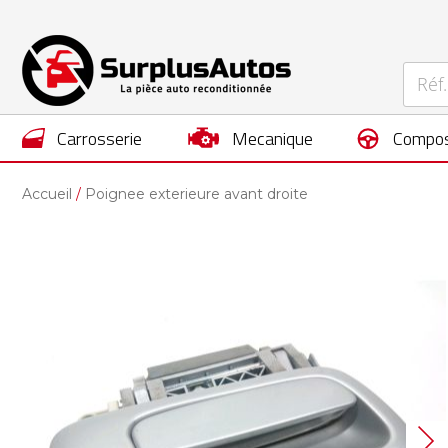
carrosserie
mecanique
compos
Accueil
Poignee exterieure avant droite
Skip
to
the
end
of
the
images
gallery