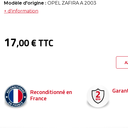
Modèle d'origine :
OPEL ZAFIRA A 2003
+ d'information
17
,00 € TTC
A
Garantie 2 ans
Livraison en 
Commandez ava
pour être livré d