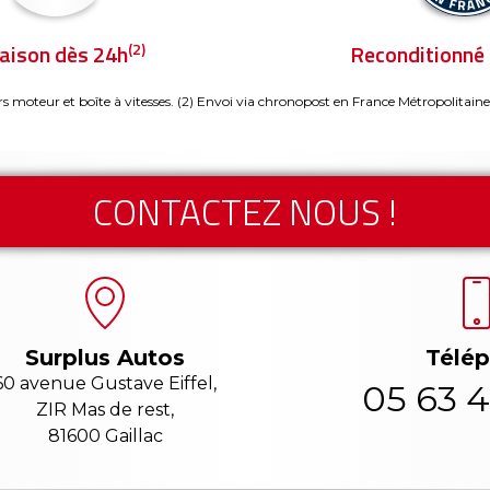
(2)
raison dès 24h
Reconditionné 
rs moteur et boîte à vitesses.
(2) Envoi via chronopost en France Métropolitaine
CONTACTEZ NOUS !
Télé
Surplus Autos
60 avenue Gustave Eiffel,
05 63 4
ZIR Mas de rest,
81600 Gaillac