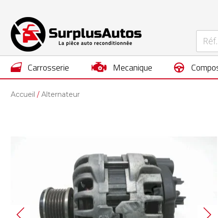
carrosserie
mecanique
compos
Accueil
Alternateur
Skip
to
the
end
of
the
images
gallery