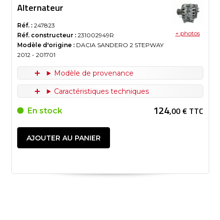
Alternateur
Réf. :
247823
+ photos
Réf. constructeur :
231002949R
Modèle d'origine :
DACIA SANDERO 2 STEPWAY
2012
- 201701
Modèle de provenance
Caractéristiques techniques
124
,00 € TTC
En stock
AJOUTER AU PANIER