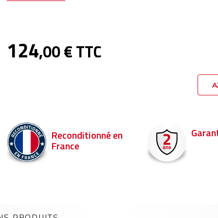
124
,00 € TTC
A
Garantie 2 ans
Livraison en 
Commandez ava
pour être livré d
NS PRODUITS