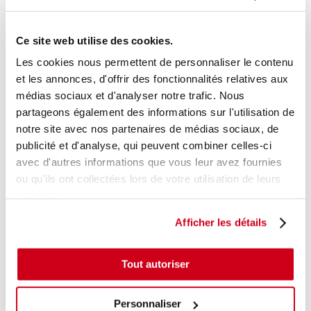
Réf. :
256997
Réf. constructeur :
2038800318
+ photos
Ce site web utilise des cookies.
Modèle d'origine :
MERCEDES CLASSE C CL203
SPORTCOUPE
2004
- 200804
Les cookies nous permettent de personnaliser le contenu
et les annonces, d'offrir des fonctionnalités relatives aux
Modèle de provenance
médias sociaux et d'analyser notre trafic. Nous
Caractéristiques techniques
partageons également des informations sur l'utilisation de
161
notre site avec nos partenaires de médias sociaux, de
,00 € TTC
En stock
publicité et d'analyse, qui peuvent combiner celles-ci
avec d'autres informations que vous leur avez fournies
AJOUTER AU PANIER
ou qu'ils ont collectées lors de votre utilisation de leurs
services.
Afficher les détails
Tout autoriser
Personnaliser