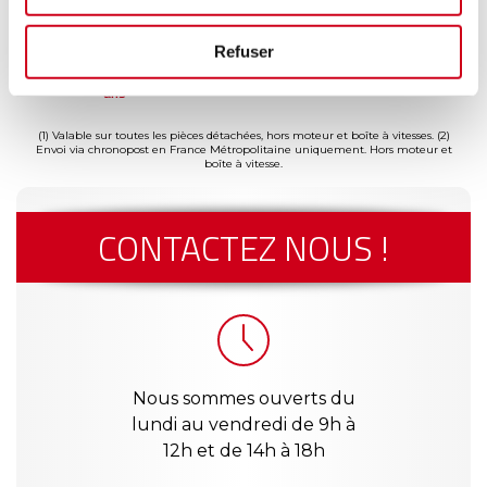
Refuser
ment
Garantie
Livraison dès
Reconditionné
Pai
(2)
risé
jusqu'à 2
24h
en France
séc
(1)
ans
(1) Valable sur toutes les pièces détachées, hors moteur et boîte à vitesses.
(2)
Envoi via chronopost en France Métropolitaine uniquement. Hors moteur et
boîte à vitesse.
CONTACTEZ NOUS !
Nous sommes ouverts du
lundi au vendredi de 9h à
12h et de 14h à 18h