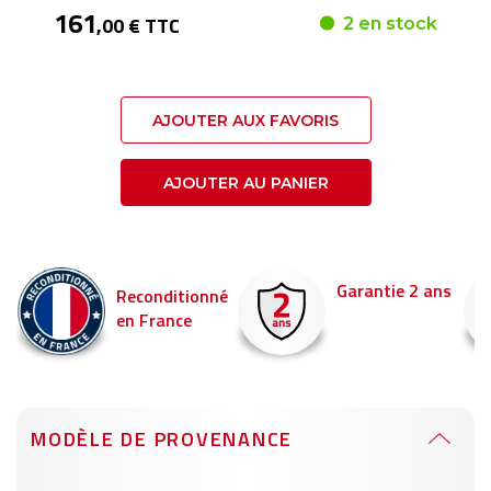
161
,00 € TTC
2 en stock
AJOUTER AUX FAVORIS
AJOUTER AU PANIER
Garantie 2 ans
Liv
Reconditionné
en France
Comm
pour 
MODÈLE DE PROVENANCE
Informations