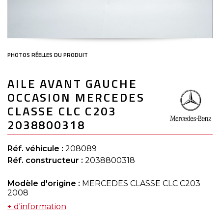
Skip
AILE AVANT GAUCHE
to
the
OCCASION MERCEDES
beginning
of
CLASSE CLC C203
the
2038800318
images
gallery
Réf. véhicule :
208089
Réf. constructeur :
2038800318
Modèle d'origine :
MERCEDES CLASSE CLC C203
2008
+ d'information