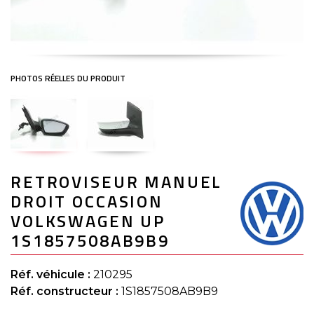
Skip
RETROVISEUR MANUEL
to
the
DROIT OCCASION
beginning
of
VOLKSWAGEN UP
the
1S1857508AB9B9
images
gallery
Réf. véhicule :
210295
Réf. constructeur :
1S1857508AB9B9