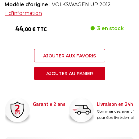
Modèle d'origine :
VOLKSWAGEN UP 2012
+ d'information
44
,00 € TTC
3 en stock
AJOUTER AUX FAVORIS
AJOUTER AU PANIER
Garantie 2 ans
Livraison en 24h
é
Commandez avant 14
pour être livré demain !