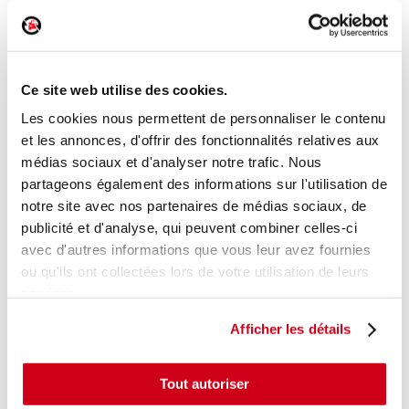
Rétroviseur manuel droit
Réf. :
220040
Ce site web utilise des cookies.
+ photos
Réf. constructeur :
1S1857508AB9B9
Modèle d'origine :
SKODA CITIGO
2011
- 201709
Les cookies nous permettent de personnaliser le contenu
et les annonces, d'offrir des fonctionnalités relatives aux
Modèle de provenance
médias sociaux et d'analyser notre trafic. Nous
partageons également des informations sur l'utilisation de
Caractéristiques techniques
notre site avec nos partenaires de médias sociaux, de
44
,00 € TTC
En stock
publicité et d'analyse, qui peuvent combiner celles-ci
avec d'autres informations que vous leur avez fournies
AJOUTER AU PANIER
ou qu'ils ont collectées lors de votre utilisation de leurs
services.
Afficher les détails
Tout autoriser