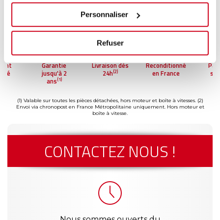
Personnaliser
Refuser
ment
Garantie
Livraison dès
Reconditionné
Pai
(2)
risé
jusqu'à 2
24h
en France
séc
(1)
ans
(1) Valable sur toutes les pièces détachées, hors moteur et boîte à vitesses.
(2)
Envoi via chronopost en France Métropolitaine uniquement. Hors moteur et
boîte à vitesse.
CONTACTEZ NOUS !
Nous sommes ouverts du