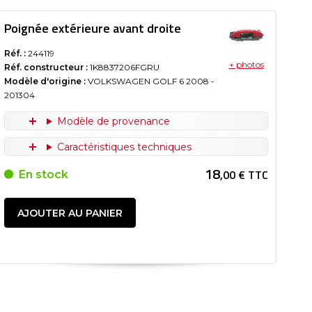
Poignée extérieure avant droite
Réf. :
244119
+ photos
Réf. constructeur :
1K8837206FGRU
Modèle d'origine :
VOLKSWAGEN GOLF 6
2008
-
201304
Modèle de provenance
Caractéristiques techniques
18
,00 € TTC
En stock
AJOUTER AU PANIER