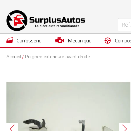
carrosserie
mecanique
compos
Accueil
Poignee exterieure avant droite
Skip
to
the
end
of
the
images
gallery