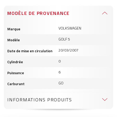
MODÈLE DE PROVENANCE
Informations
VOLKSWAGEN
Marque
produits
GOLF 5
Modèle
20/03/2007
Date de mise en circulation
0
Cylindrée
6
Puissance
GO
Carburant
INFORMATIONS PRODUITS