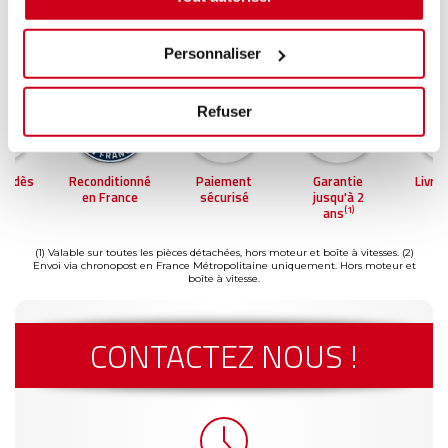
Personnaliser
Refuser
on dès
Reconditionné
Paiement
Garantie
Livra
(2)
h
en France
sécurisé
jusqu'à 2
2
(1)
ans
(1) Valable sur toutes les pièces détachées, hors moteur et boîte à vitesses.
(2)
Envoi via chronopost en France Métropolitaine uniquement. Hors moteur et
boîte à vitesse.
CONTACTEZ NOUS !