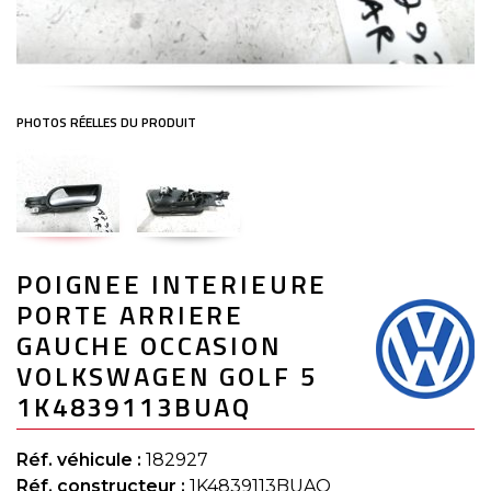
Skip
POIGNEE INTERIEURE
to
the
PORTE ARRIERE
beginning
of
GAUCHE OCCASION
the
VOLKSWAGEN GOLF 5
images
gallery
1K4839113BUAQ
Réf. véhicule :
182927
Réf. constructeur :
1K4839113BUAQ