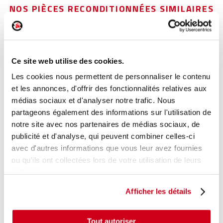
NOS PIÈCES RECONDITIONNÉES SIMILAIRES
Poignée intérieure porte arrière gauche
Réf. :
239238
Ce site web utilise des cookies.
+ photos
Réf. constructeur :
1K4839113BUAQ
Les cookies nous permettent de personnaliser le contenu
Modèle d'origine :
VOLKSWAGEN GOLF 5
2003
-
200810
et les annonces, d'offrir des fonctionnalités relatives aux
médias sociaux et d'analyser notre trafic. Nous
Modèle de provenance
partageons également des informations sur l'utilisation de
notre site avec nos partenaires de médias sociaux, de
Caractéristiques techniques
publicité et d'analyse, qui peuvent combiner celles-ci
19
,00 € TTC
En stock
avec d'autres informations que vous leur avez fournies
ou qu'ils ont collectées lors de votre utilisation de leurs
AJOUTER AU PANIER
services.
Afficher les détails
Tout autoriser