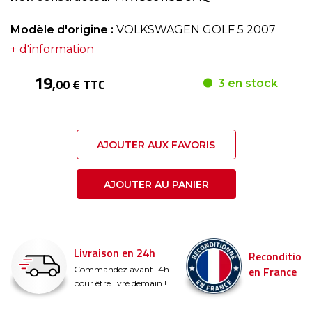
Modèle d'origine :
VOLKSWAGEN GOLF 5 2007
+ d'information
19
,00 € TTC
3 en stock
AJOUTER AUX FAVORIS
AJOUTER AU PANIER
s
Livraison en 24h
Recondition
en France
Commandez avant 14h
pour être livré demain !