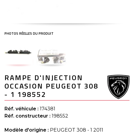
Skip
RAMPE D'INJECTION
to
the
OCCASION PEUGEOT 308
beginning
of
- 1 198552
the
images
gallery
Réf. véhicule :
174381
Réf. constructeur :
198552
Modèle d'origine :
PEUGEOT 308 - 1 2011