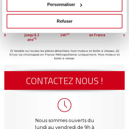
Personnaliser
Refuser
ment
Garantie
Livraison dès
Reconditionné
Pai
(2)
risé
jusqu'à 2
24h
en France
séc
(1)
ans
(1) Valable sur toutes les pièces détachées, hors moteur et boîte à vitesses.
(2)
Envoi via chronopost en France Métropolitaine uniquement. Hors moteur et
boîte à vitesse.
CONTACTEZ NOUS !
Nous sommes ouverts du
lundi au vendredi de 9h à