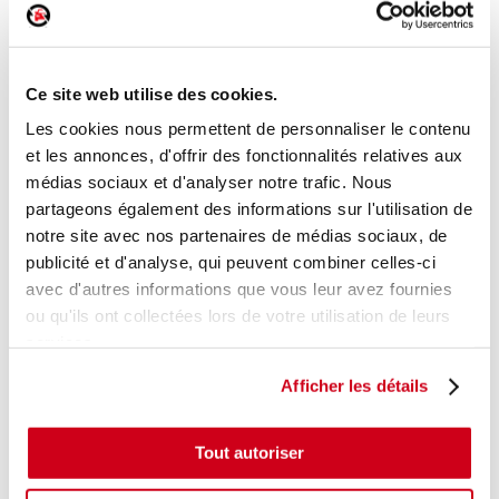
Rampe d'injection
Réf. :
213859
+ photos
Réf. constructeur :
198552
Ce site web utilise des cookies.
Modèle d'origine :
CITROEN DS4 - 1
2011
- 201603
Les cookies nous permettent de personnaliser le contenu
Modèle de provenance
et les annonces, d'offrir des fonctionnalités relatives aux
médias sociaux et d'analyser notre trafic. Nous
Caractéristiques techniques
partageons également des informations sur l'utilisation de
67
,00 € TTC
notre site avec nos partenaires de médias sociaux, de
En stock
publicité et d'analyse, qui peuvent combiner celles-ci
avec d'autres informations que vous leur avez fournies
AJOUTER AU PANIER
ou qu'ils ont collectées lors de votre utilisation de leurs
services.
Afficher les détails
Tout autoriser