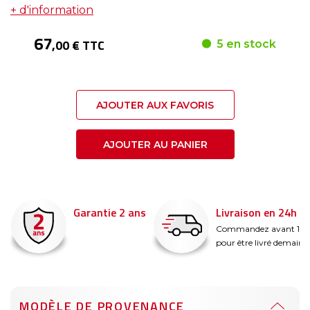
+ d'information
67
,00 € TTC
5 en stock
AJOUTER AUX FAVORIS
AJOUTER AU PANIER
Garantie 2 ans
Livraison en 24h
é
Commandez avant 14
pour être livré demain !
MODÈLE DE PROVENANCE