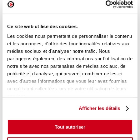
Pare-soleil droit
Réf. :
204913
+ photos
Réf. constructeur :
1913511
Ce site web utilise des cookies.
Modèle d'origine :
FORD KA 2
2008
Les cookies nous permettent de personnaliser le contenu
Modèle de provenance
et les annonces, d'offrir des fonctionnalités relatives aux
médias sociaux et d'analyser notre trafic. Nous
Caractéristiques techniques
partageons également des informations sur l'utilisation de
21
,00 € TTC
notre site avec nos partenaires de médias sociaux, de
En stock
publicité et d'analyse, qui peuvent combiner celles-ci
avec d'autres informations que vous leur avez fournies
AJOUTER AU PANIER
ou qu'ils ont collectées lors de votre utilisation de leurs
services.
Afficher les détails
Tout autoriser