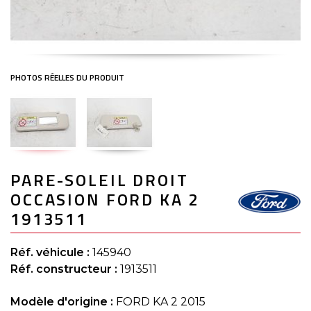
Skip
PARE-SOLEIL DROIT
to
the
OCCASION FORD KA 2
beginning
of
1913511
the
images
gallery
Réf. véhicule :
145940
Réf. constructeur :
1913511
Modèle d'origine :
FORD KA 2 2015