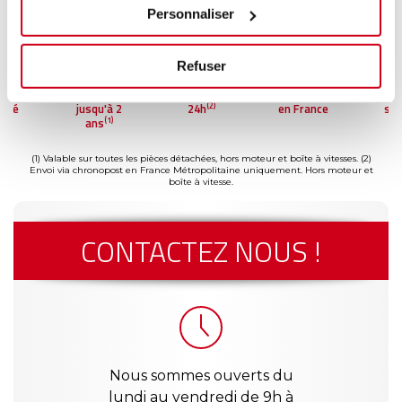
Personnaliser
Refuser
ment
Garantie
Livraison dès
Reconditionné
Pai
(2)
risé
jusqu'à 2
24h
en France
séc
(1)
ans
(1) Valable sur toutes les pièces détachées, hors moteur et boîte à vitesses.
(2)
Envoi via chronopost en France Métropolitaine uniquement. Hors moteur et
boîte à vitesse.
CONTACTEZ NOUS !
Nous sommes ouverts du
lundi au vendredi de 9h à