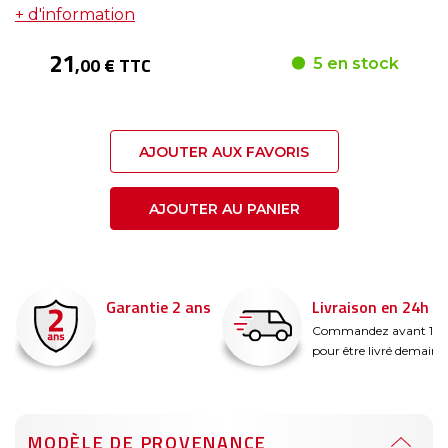
+ d'information
21
,00 € TTC
5 en stock
AJOUTER AUX FAVORIS
AJOUTER AU PANIER
Garantie 2 ans
Livraison en 24h
é
Commandez avant 14
pour être livré demain !
MODÈLE DE PROVENANCE