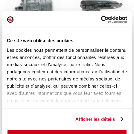
Ce site web utilise des cookies.
Compresseur de
Poignée extérieure arrière
climatisation
droite
Les cookies nous permettent de personnaliser le contenu
1 en stock
1 en stock
et les annonces, d'offrir des fonctionnalités relatives aux
MG MG 3 2025
KIA SPORTAGE 4 2021
médias sociaux et d'analyser notre trafic. Nous
406
54
,00 € TTC
,00 € TTC
partageons également des informations sur l'utilisation de
notre site avec nos partenaires de médias sociaux, de
DÉCOUVRIR
DÉCOUVRIR
publicité et d'analyse, qui peuvent combiner celles-ci
avec d'autres informations que vous leur avez fournies
ou qu'ils ont collectées lors de votre utilisation de leurs
services.
Afficher les détails