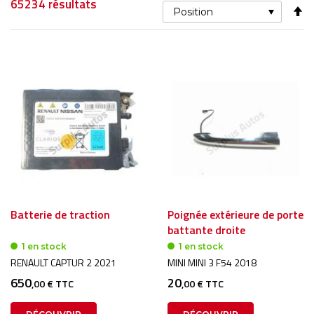
65234
résultats
Pa
or
dé
Batterie de traction
Poignée extérieure de porte
battante droite
1 en stock
1 en stock
RENAULT CAPTUR 2 2021
MINI MINI 3 F54 2018
650
20
,00 € TTC
,00 € TTC