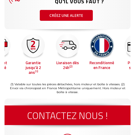
QU'IL VOUS FAUT ?
CRÉEZ UNE ALERTE
ment
Garantie
Livraison dès
Reconditionné
Pai
(2)
risé
jusqu'à 2
24h
en France
séc
(1)
ans
(1) Valable sur toutes les pièces détachées, hors moteur et boîte à vitesses.
(2)
Envoi via chronopost en France Métropolitaine uniquement. Hors moteur et
boîte à vitesse.
CONTACTEZ NOUS !