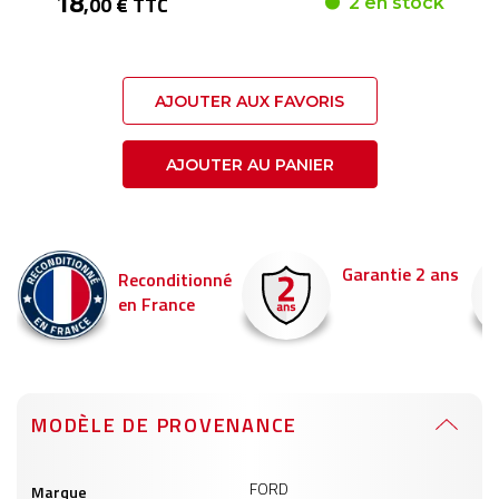
18
,00 € TTC
2 en stock
AJOUTER AUX FAVORIS
AJOUTER AU PANIER
Garantie 2 ans
Livraison en 24h
nné
Commandez avant 
pour être livré demai
MODÈLE DE PROVENANCE
Informations
FORD
Marque
produits