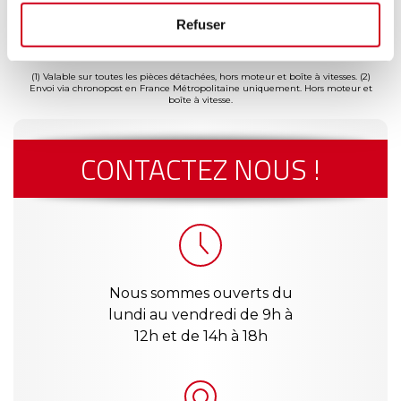
ment
Garantie
Livraison dès
Reconditionné
Pai
Refuser
(2)
risé
jusqu'à 2
24h
en France
séc
(1)
ans
(1) Valable sur toutes les pièces détachées, hors moteur et boîte à vitesses.
(2)
Envoi via chronopost en France Métropolitaine uniquement. Hors moteur et
boîte à vitesse.
CONTACTEZ NOUS !
Nous sommes ouverts du
lundi au vendredi de 9h à
12h et de 14h à 18h