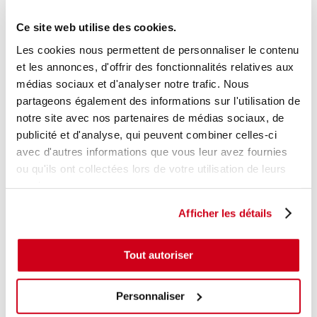
+ photos
Réf. constructeur :
1818170
Ce site web utilise des cookies.
Modèle d'origine :
FORD C-MAX 2
2010
- 201509
Les cookies nous permettent de personnaliser le contenu
Modèle de provenance
et les annonces, d'offrir des fonctionnalités relatives aux
Caractéristiques techniques
médias sociaux et d'analyser notre trafic. Nous
partageons également des informations sur l'utilisation de
18
,00 € TTC
En stock
notre site avec nos partenaires de médias sociaux, de
publicité et d'analyse, qui peuvent combiner celles-ci
AJOUTER AU PANIER
avec d'autres informations que vous leur avez fournies
ou qu'ils ont collectées lors de votre utilisation de leurs
services.
Afficher les détails
Tout autoriser
Personnaliser