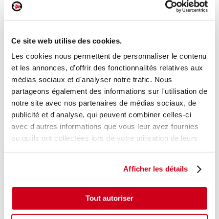
Poignée extérieure avant droite
Ce site web utilise des cookies.
Réf. :
239295
+ photos
Réf. constructeur :
1788863
Les cookies nous permettent de personnaliser le contenu
Modèle d'origine :
FORD FIESTA 6
2012
et les annonces, d'offrir des fonctionnalités relatives aux
médias sociaux et d'analyser notre trafic. Nous
Modèle de provenance
partageons également des informations sur l'utilisation de
Caractéristiques techniques
notre site avec nos partenaires de médias sociaux, de
18
publicité et d'analyse, qui peuvent combiner celles-ci
,00 € TTC
En stock
avec d'autres informations que vous leur avez fournies
ou qu'ils ont collectées lors de votre utilisation de leurs
AJOUTER AU PANIER
services.
Afficher les détails
Tout autoriser