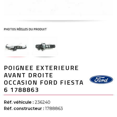
Skip
POIGNEE EXTERIEURE
to
the
AVANT DROITE
beginning
of
OCCASION FORD FIESTA
the
6 1788863
images
gallery
Réf. véhicule :
236240
Réf. constructeur :
1788863