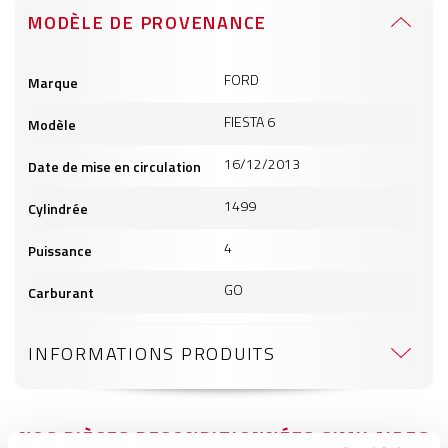
MODÈLE DE PROVENANCE
Informations
FORD
Marque
produits
FIESTA 6
Modèle
16/12/2013
Date de mise en circulation
1499
Cylindrée
4
Puissance
GO
Carburant
INFORMATIONS PRODUITS
NOS PIÈCES RECONDITIONNÉES SIMILAIRES