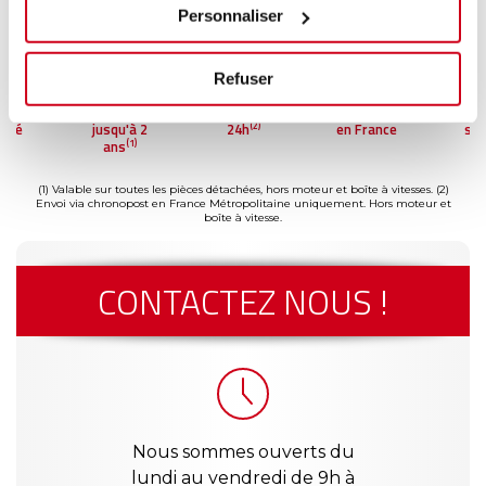
Personnaliser
Refuser
ment
Garantie
Livraison dès
Reconditionné
Pai
(2)
risé
jusqu'à 2
24h
en France
séc
(1)
ans
(1) Valable sur toutes les pièces détachées, hors moteur et boîte à vitesses.
(2)
Envoi via chronopost en France Métropolitaine uniquement. Hors moteur et
boîte à vitesse.
CONTACTEZ NOUS !
Nous sommes ouverts du
lundi au vendredi de 9h à