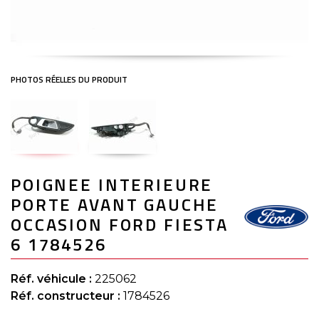
Skip
POIGNEE INTERIEURE
to
the
PORTE AVANT GAUCHE
beginning
of
OCCASION FORD FIESTA
the
6 1784526
images
gallery
Réf. véhicule :
225062
Réf. constructeur :
1784526