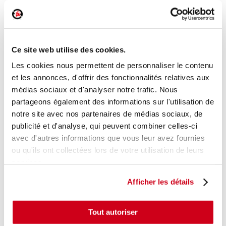
Poignée intérieure porte avant gauche
Réf. :
218403
Ce site web utilise des cookies.
+ photos
Réf. constructeur :
1748825
Modèle d'origine :
FORD FIESTA 6
2008
- 201211
Les cookies nous permettent de personnaliser le contenu
et les annonces, d'offrir des fonctionnalités relatives aux
Modèle de provenance
médias sociaux et d'analyser notre trafic. Nous
partageons également des informations sur l'utilisation de
Caractéristiques techniques
notre site avec nos partenaires de médias sociaux, de
25
,00 € TTC
En stock
publicité et d'analyse, qui peuvent combiner celles-ci
avec d'autres informations que vous leur avez fournies
AJOUTER AU PANIER
ou qu'ils ont collectées lors de votre utilisation de leurs
services.
Afficher les détails
Tout autoriser