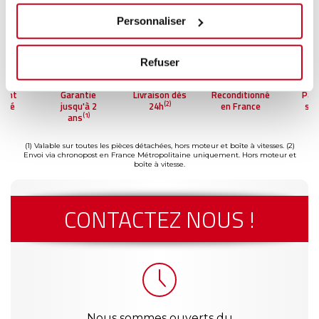
Personnaliser
Refuser
ment
Garantie
Livraison dès
Reconditionné
Pai
(2)
risé
jusqu'à 2
24h
en France
séc
(1)
ans
(1) Valable sur toutes les pièces détachées, hors moteur et boîte à vitesses.
(2)
Envoi via chronopost en France Métropolitaine uniquement. Hors moteur et
boîte à vitesse.
CONTACTEZ NOUS !
Nous sommes ouverts du