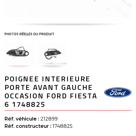
Skip
POIGNEE INTERIEURE
to
the
PORTE AVANT GAUCHE
beginning
of
OCCASION FORD FIESTA
the
6 1748825
images
gallery
Réf. véhicule :
212899
Réf. constructeur :
1748825