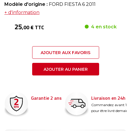
Modèle d'origine :
FORD FIESTA 6 2011
+ d'information
25
,00 € TTC
4 en stock
AJOUTER AUX FAVORIS
AJOUTER AU PANIER
Garantie 2 ans
Livraison en 24h
é
Commandez avant 14
pour être livré demain !