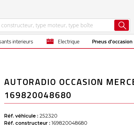
ants interieurs
electrique
Pneus d'occasion
AUTORADIO OCCASION MERC
169820048680
Réf. véhicule :
252320
Réf. constructeur :
169820048680