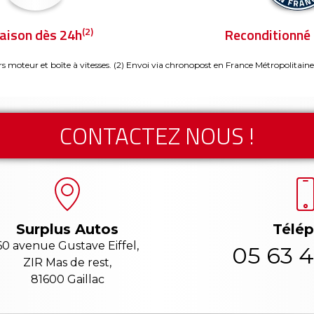
(2)
raison dès 24h
Reconditionné 
rs moteur et boîte à vitesses.
(2) Envoi via chronopost en France Métropolitaine
CONTACTEZ NOUS !
Télé
Surplus Autos
60 avenue Gustave Eiffel,
05 63 4
ZIR Mas de rest,
81600 Gaillac