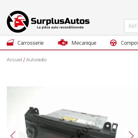
carrosserie
mecanique
compos
Accueil
Autoradio
Skip
to
the
end
of
the
images
gallery