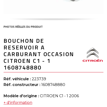
Skip
BOUCHON DE
to
the
RESERVOIR A
beginning
of
CARBURANT OCCASION
the
CITROEN C1 - 1
images
gallery
1608748880
Réf. véhicule :
223739
Réf. constructeur :
1608748880
Modèle d'origine :
CITROEN C1 - 1 2006
+ d'information