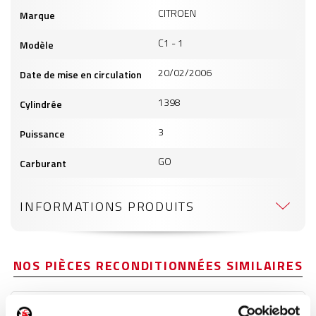
Informations
CITROEN
Marque
produits
C1 - 1
Modèle
20/02/2006
Date de mise en circulation
1398
Cylindrée
3
Puissance
GO
Carburant
INFORMATIONS PRODUITS
NOS PIÈCES RECONDITIONNÉES SIMILAIRES
Bouchon de réservoir à carburant