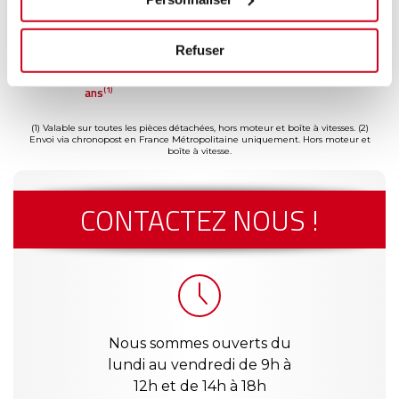
Refuser
ment
Garantie
Livraison dès
Reconditionné
Pai
(2)
risé
jusqu'à 2
24h
en France
séc
(1)
ans
(1) Valable sur toutes les pièces détachées, hors moteur et boîte à vitesses.
(2)
Envoi via chronopost en France Métropolitaine uniquement. Hors moteur et
boîte à vitesse.
CONTACTEZ NOUS !
Nous sommes ouverts du
lundi au vendredi de 9h à
12h et de 14h à 18h