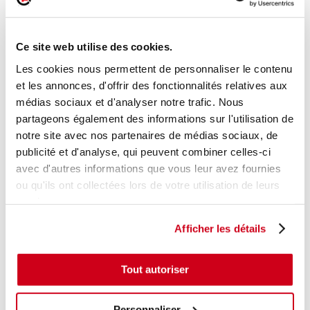
Réf. :
223856
+ photos
Réf. constructeur :
1608748880
Ce site web utilise des cookies.
Modèle d'origine :
CITROEN C1 - 1
2012
- 201408
Les cookies nous permettent de personnaliser le contenu
Modèle de provenance
et les annonces, d'offrir des fonctionnalités relatives aux
Caractéristiques techniques
médias sociaux et d'analyser notre trafic. Nous
partageons également des informations sur l'utilisation de
26
,00 € TTC
En stock
notre site avec nos partenaires de médias sociaux, de
publicité et d'analyse, qui peuvent combiner celles-ci
AJOUTER AU PANIER
avec d'autres informations que vous leur avez fournies
ou qu'ils ont collectées lors de votre utilisation de leurs
services.
Afficher les détails
Tout autoriser
Personnaliser